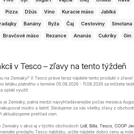
Pizza
Džús
Víno
Kuracie mäso
Jablká
radajky
Banány
Ryža
Čaj
Cestoviny
Smotana
Bravčové mäso
Rezance
Ananás
Cukríky
Gin
kcii v Tesco – zľavy na tento týždeň
u na Zemiaky? V Tesco práve teraz nájdete tento produkt v zľave!
o letáku platného v termíne 05.08.2026 - 11.08.2026 sa môžete teši
 oplatí využiť.
o je Zemiaky, patria medzi najvyhľadávanejšie počas mesiaca Augus
akupovať múdro a šetriť. Sledujeme za vás všetky zľavy z obchod
 aktualizujeme prehľad cien.
 Zemiaky v akcii aj v týchto obchodoch:
Lidl
,
Billa
,
Tesco
,
COOP Je
 nemáte predajňu Tesco nablízku, určite nájdete dobrú cenu aj inde