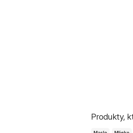
Produkty, k
Maslo
Mlieko