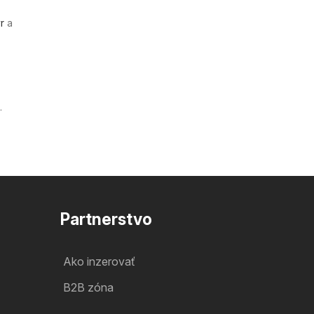
r
a
.
Partnerstvo
Ako inzerovať
B2B zóna