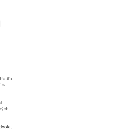
 Podľa
ť na
t.
ných
dnota
,
.