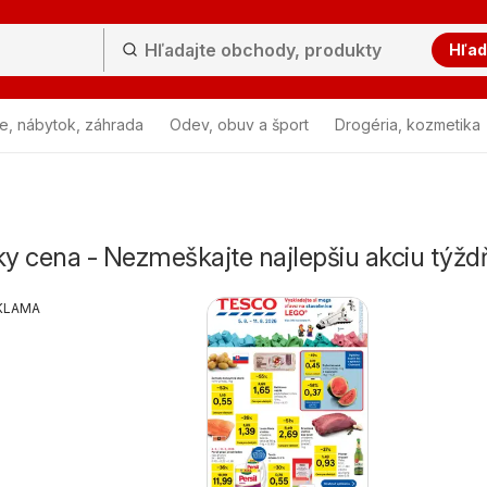
Hľad
e, nábytok, záhrada
Odev, obuv a šport
Drogéria, kozmetika
y cena - Nezmeškajte najlepšiu akciu týžd
KLAMA