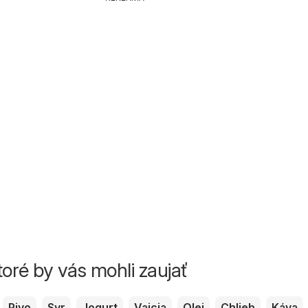
toré by vás mohli zaujať
Pivo
Syr
Jogurt
Vajcia
Olej
Chlieb
Káva