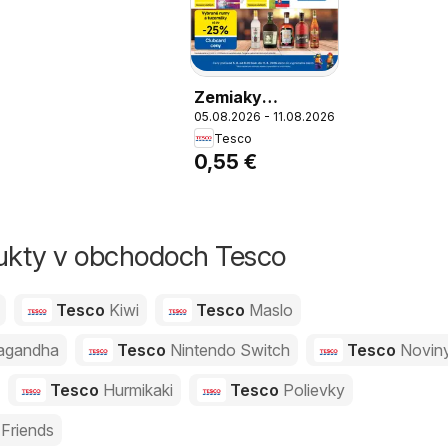
Zemiaky
05.08.2026 - 11.08.2026
konzumné skoré,
Tesco
Zemiaky
0,55 €
konzumné skoré
voľný predaj, 1 kg
dukty v obchodoch Tesco
Tesco
Kiwi
Tesco
Maslo
agandha
Tesco
Nintendo Switch
Tesco
Novin
Tesco
Hurmikaki
Tesco
Polievky
Friends