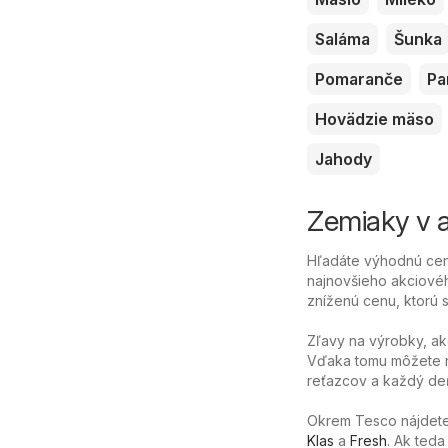
Saláma
Šunka
Pomaranče
Pa
Hovädzie mäso
Jahody
Zemiaky v a
Hľadáte výhodnú cen
najnovšieho akciovéh
zníženú cenu, ktorú sa
Zľavy na výrobky, ak
Vďaka tomu môžete n
reťazcov a každý deň
Okrem Tesco nájdete
Klas
a
Fresh
. Ak teda