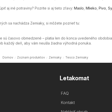
ť aj iné potraviny? Pozrite si aj tieto zľavy:
Maslo
,
Mlieko
,
Pivo
,
Sy
orých sa nachádza Zemiaky, si môžete pozrieť tu:
ie sú časovo obmedzené – platia len do konca uvedeného obdobia
web každý deň, aby vám neušla žiadna výhodná ponuka.
Domov
Zoznam produktov
Zemiaky
Tesco Zemiaky
Letakomat
FAQ
Kontakt
Nahlásiť obsah