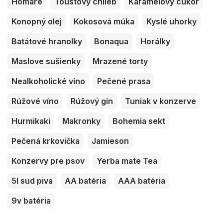
Homáre
Toustový chlieb
Karamelový cukor
Konopný olej
Kokosová múka
Kyslé uhorky
Batátové hranolky
Bonaqua
Horálky
Maslove sušienky
Mrazené torty
Nealkoholické víno
Pečené prasa
Rúžové víno
Rúžový gin
Tuniak v konzerve
Hurmikaki
Makronky
Bohemia sekt
Pečená krkovička
Jamieson
Konzervy pre psov
Yerba mate Tea
5l sud piva
AA batéria
AAA batéria
9v batéria