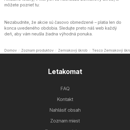
môžete pozrieť tu:
Nezabudnite, že akcie sú časovo obmedzené – platia len do
konca uvedeného obdobia. Sledujte preto náš web každý
deň, aby vám neušla žiadna výhodná ponuka.
Domov
Zoznam produktov
Zemiakový škrob
Tesco Zemiakový škr
Letakomat
FAQ
Kontakt
Nahlásiť obsah
Zoznam miest