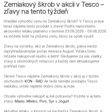
Zemiakový škrob v akcii v Tesco –
zľavy na tento týždeň
Hľadáte výhodnú cenu na Zemiakový škrob? V Tesco práve
teraz nájdete tento produkt v zľave! Podľa najnovšieho
akciového letáku platného v termíne 03.08.2026 - 09.08.2026
sa môžete tešiť na zníženú cenu, ktorú sa oplatí využiť.
Zľavy na výrobky, ako je Zemiakový škrob, patria medzi
najvyhľadávanejšie počas mesiaca August. Vďaka tomu
môžete nakupovať múdro a šetriť. Sledujeme za vás všetky
zľavy z obchodných reťazcov a každý deň aktualizujeme
prehľad cien.
Okrem Tesco nájdete Zemiakový škrob v akcii aj v týchto
obchodoch:
KON - RAD
. Ak teda nemáte predajňu Tesco
nablízku, určite nájdete dobrú cenu aj inde.
Chcete výhodne nakúpiť aj iné potraviny? Pozrite si aj tieto
zľavy:
Maslo
,
Mlieko
,
Pivo
,
Syr
a
Jogurt
.
Aktuálne letáky, v ktorých sa nachádza Zemiakový škrob, si