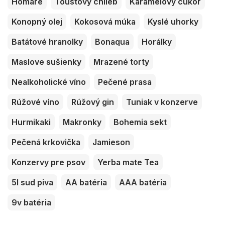
Homáre
Toustový chlieb
Karamelový cukor
Konopný olej
Kokosová múka
Kyslé uhorky
Batátové hranolky
Bonaqua
Horálky
Maslove sušienky
Mrazené torty
Nealkoholické víno
Pečené prasa
Rúžové víno
Rúžový gin
Tuniak v konzerve
Hurmikaki
Makronky
Bohemia sekt
Pečená krkovička
Jamieson
Konzervy pre psov
Yerba mate Tea
5l sud piva
AA batéria
AAA batéria
9v batéria