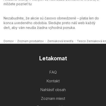
môžete pozrieť tu:
Nezabudnite, že akcie sú časovo obmedzené – platia len do
konca uvedeného obdobia. Sledujte preto náš web každý
deň, aby vám neušla žiadna výhodná ponuka.
Domov
Zoznam produktov
Zemiaková knedľa
Tesco Zemiaková k
Letakomat
FAQ
Kontakt
Nahlásiť obsah
Zoznam miest