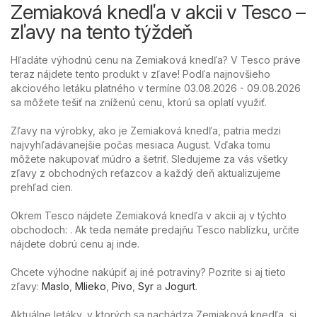
Zemiaková knedľa v akcii v Tesco –
zľavy na tento týždeň
Hľadáte výhodnú cenu na Zemiaková knedľa? V Tesco práve
teraz nájdete tento produkt v zľave! Podľa najnovšieho
akciového letáku platného v termíne 03.08.2026 - 09.08.2026
sa môžete tešiť na zníženú cenu, ktorú sa oplatí využiť.
Zľavy na výrobky, ako je Zemiaková knedľa, patria medzi
najvyhľadávanejšie počas mesiaca August. Vďaka tomu
môžete nakupovať múdro a šetriť. Sledujeme za vás všetky
zľavy z obchodných reťazcov a každý deň aktualizujeme
prehľad cien.
Okrem Tesco nájdete Zemiaková knedľa v akcii aj v týchto
obchodoch: . Ak teda nemáte predajňu Tesco nablízku, určite
nájdete dobrú cenu aj inde.
Chcete výhodne nakúpiť aj iné potraviny? Pozrite si aj tieto
zľavy:
Maslo
,
Mlieko
,
Pivo
,
Syr
a
Jogurt
.
Aktuálne letáky, v ktorých sa nachádza Zemiaková knedľa, si