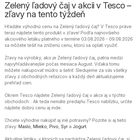
Zelený ľadový čaj v akcii v Tesco –
zľavy na tento týždeň
Hľadáte výhodnú cenu na Zelený ľadový čaj? V Tesco práve
teraz nájdete tento produkt v zľave! Podľa najnovšieho
akciového letáku platného v termíne 03.08.2026 - 09.08.2026
sa môžete tešiť na zníženú cenu, ktorú sa oplatí využiť.
Zľavy na výrobky, ako je Zelený ľadový čaj, patria medzi
najvyhľadávanejšie počas mesiaca August. Vďaka tomu
môžete nakupovať múdro a šetriť. Sledujeme za vás všetky
zľavy z obchodných reťazcov a každý deň aktualizujeme
prehľad cien.
Okrem Tesco nájdete Zelený ľadový čaj v akcii aj v týchto
obchodoch: . Ak teda nemáte predajňu Tesco nablízku, určite
nájdete dobrú cenu aj inde.
Chcete výhodne nakúpiť aj iné potraviny? Pozrite si aj tieto
zľavy:
Maslo
,
Mlieko
,
Pivo
,
Syr
a
Jogurt
.
Aktuálne letáky, v ktorých sa nachádza Zelený ľadový čaj, si