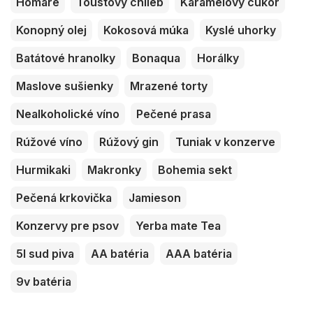
Homáre
Toustový chlieb
Karamelový cukor
Konopný olej
Kokosová múka
Kyslé uhorky
Batátové hranolky
Bonaqua
Horálky
Maslove sušienky
Mrazené torty
Nealkoholické víno
Pečené prasa
Rúžové víno
Rúžový gin
Tuniak v konzerve
Hurmikaki
Makronky
Bohemia sekt
Pečená krkovička
Jamieson
Konzervy pre psov
Yerba mate Tea
5l sud piva
AA batéria
AAA batéria
9v batéria