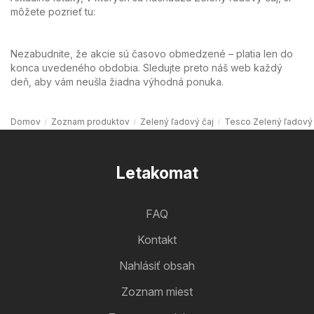
môžete pozrieť tu:
Nezabudnite, že akcie sú časovo obmedzené – platia len do
konca uvedeného obdobia. Sledujte preto náš web každý
deň, aby vám neušla žiadna výhodná ponuka.
Domov
Zoznam produktov
Zelený ľadový čaj
Tesco Zelený ľadový 
Letakomat
FAQ
Kontakt
Nahlásiť obsah
Zoznam miest