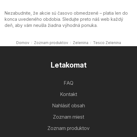
Nezabudnite, že akcie sú časovo obmedzené – platia len do
konca uvedeného obdobia. Sledujte preto náš web každý
deň, aby vám neušla žiadna výhodná ponuka.
Domov
Zoznam produktov
Zelenina
Tesco Zelenina
Letakomat
FAQ
Kontakt
Nahlásiť obsah
Zoznam miest
Zoznam produktov