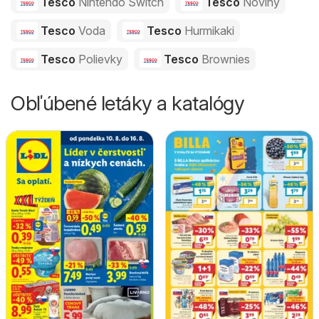
Tesco
Nintendo Switch
Tesco
Noviny
Tesco
Voda
Tesco
Hurmikaki
Tesco
Polievky
Tesco
Brownies
Obľúbené letáky a katalógy