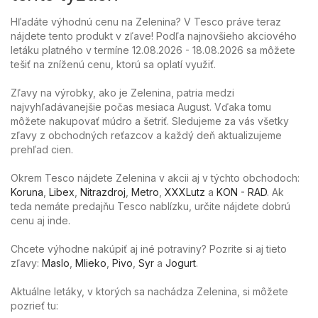
Hľadáte výhodnú cenu na Zelenina? V Tesco práve teraz
nájdete tento produkt v zľave! Podľa najnovšieho akciového
letáku platného v termíne 12.08.2026 - 18.08.2026 sa môžete
tešiť na zníženú cenu, ktorú sa oplatí využiť.
Zľavy na výrobky, ako je Zelenina, patria medzi
najvyhľadávanejšie počas mesiaca August. Vďaka tomu
môžete nakupovať múdro a šetriť. Sledujeme za vás všetky
zľavy z obchodných reťazcov a každý deň aktualizujeme
prehľad cien.
Okrem Tesco nájdete Zelenina v akcii aj v týchto obchodoch:
Koruna
,
Libex
,
Nitrazdroj
,
Metro
,
XXXLutz
a
KON - RAD
. Ak
teda nemáte predajňu Tesco nablízku, určite nájdete dobrú
cenu aj inde.
Chcete výhodne nakúpiť aj iné potraviny? Pozrite si aj tieto
zľavy:
Maslo
,
Mlieko
,
Pivo
,
Syr
a
Jogurt
.
Aktuálne letáky, v ktorých sa nachádza Zelenina, si môžete
pozrieť tu: