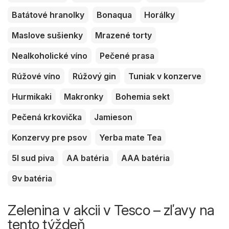
Batátové hranolky
Bonaqua
Horálky
Maslove sušienky
Mrazené torty
Nealkoholické víno
Pečené prasa
Rúžové víno
Rúžový gin
Tuniak v konzerve
Hurmikaki
Makronky
Bohemia sekt
Pečená krkovička
Jamieson
Konzervy pre psov
Yerba mate Tea
5l sud piva
AA batéria
AAA batéria
9v batéria
Zelenina v akcii v Tesco – zľavy na
tento týždeň