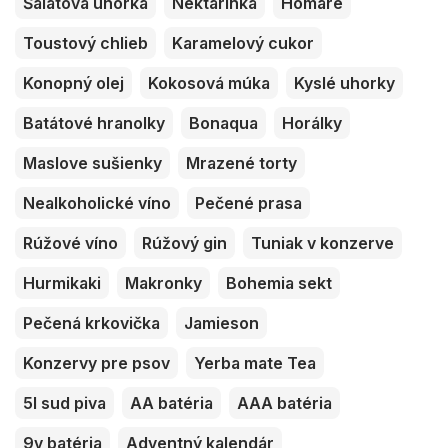
Šalátová uhorka
Nektarinka
Homáre
Toustový chlieb
Karamelový cukor
Konopný olej
Kokosová múka
Kyslé uhorky
Batátové hranolky
Bonaqua
Horálky
Maslove sušienky
Mrazené torty
Nealkoholické víno
Pečené prasa
Rúžové víno
Rúžový gin
Tuniak v konzerve
Hurmikaki
Makronky
Bohemia sekt
Pečená krkovička
Jamieson
Konzervy pre psov
Yerba mate Tea
5l sud piva
AA batéria
AAA batéria
9v batéria
Adventný kalendár