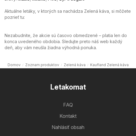
Aktuálne letáky, v ktorých sa nachádza Zelená káva, si môžete
pozrieť tu:
Nezabudnite, že akcie sú časovo obmedzené – platia len do
konca uvedeného obdobia. Sledujte preto náš web každý
deň, aby vám neušla žiadna výhodná ponuka.
Domov
Zoznam produktov
Zelená káva
Kaufland Zelená káva
Letakomat
FAQ
Kontakt
Nahlásiť obsah