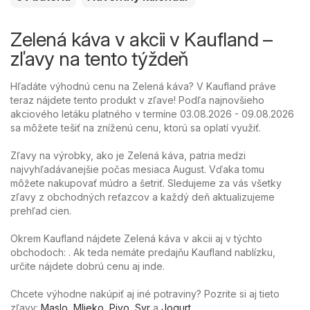
Zelená káva v akcii v Kaufland –
zľavy na tento týždeň
Hľadáte výhodnú cenu na Zelená káva? V Kaufland práve
teraz nájdete tento produkt v zľave! Podľa najnovšieho
akciového letáku platného v termíne 03.08.2026 - 09.08.2026
sa môžete tešiť na zníženú cenu, ktorú sa oplatí využiť.
Zľavy na výrobky, ako je Zelená káva, patria medzi
najvyhľadávanejšie počas mesiaca August. Vďaka tomu
môžete nakupovať múdro a šetriť. Sledujeme za vás všetky
zľavy z obchodných reťazcov a každý deň aktualizujeme
prehľad cien.
Okrem Kaufland nájdete Zelená káva v akcii aj v týchto
obchodoch: . Ak teda nemáte predajňu Kaufland nablízku,
určite nájdete dobrú cenu aj inde.
Chcete výhodne nakúpiť aj iné potraviny? Pozrite si aj tieto
zľavy:
Maslo
,
Mlieko
,
Pivo
,
Syr
a
Jogurt
.