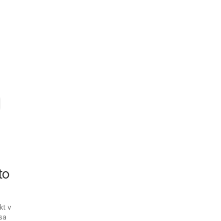
to
kt v
sa