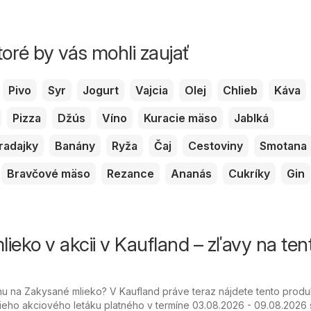
toré by vás mohli zaujať
Pivo
Syr
Jogurt
Vajcia
Olej
Chlieb
Káva
Pizza
Džús
Víno
Kuracie mäso
Jablká
radajky
Banány
Ryža
Čaj
Cestoviny
Smotana
Bravčové mäso
Rezance
Ananás
Cukríky
Gin
ieko v akcii v Kaufland – zľavy na ten
 na Zakysané mlieko? V Kaufland práve teraz nájdete tento produ
ieho akciového letáku platného v termíne 03.08.2026 - 09.08.2026 