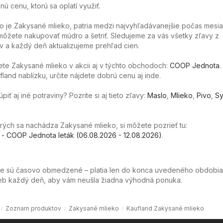
nú cenu, ktorú sa oplatí využiť.
o je Zakysané mlieko, patria medzi najvyhľadávanejšie počas mesi
ôžete nakupovať múdro a šetriť. Sledujeme za vás všetky zľavy z
 a každý deň aktualizujeme prehľad cien.
te Zakysané mlieko v akcii aj v týchto obchodoch:
COOP Jednota
.
land nablízku, určite nájdete dobrú cenu aj inde.
ť aj iné potraviny? Pozrite si aj tieto zľavy:
Maslo
,
Mlieko
,
Pivo
,
Sy
orých sa nachádza Zakysané mlieko, si môžete pozrieť tu:
- COOP Jednota leták (06.08.2026 - 12.08.2026)
.
ie sú časovo obmedzené – platia len do konca uvedeného obdobia
web každý deň, aby vám neušla žiadna výhodná ponuka.
Zoznam produktov
Zakysané mlieko
Kaufland Zakysané mlieko