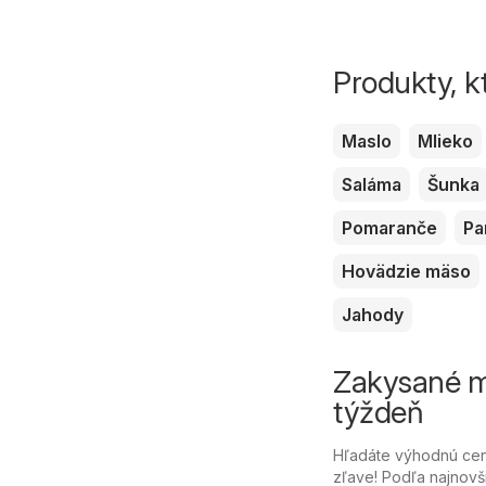
Produkty, k
Maslo
Mlieko
Saláma
Šunka
Pomaranče
Pa
Hovädzie mäso
Jahody
Zakysané ml
týždeň
Hľadáte výhodnú cenu
zľave! Podľa najnovš