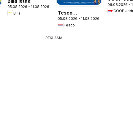
Billa leták
06.08.2026 - 
leták
05.08.2026 - 11.08.2026
COOP Jed
Tesco
Billa
05.08.2026 - 11.08.2026
Hypermarket -
6
Tesco
leták
REKLAMA