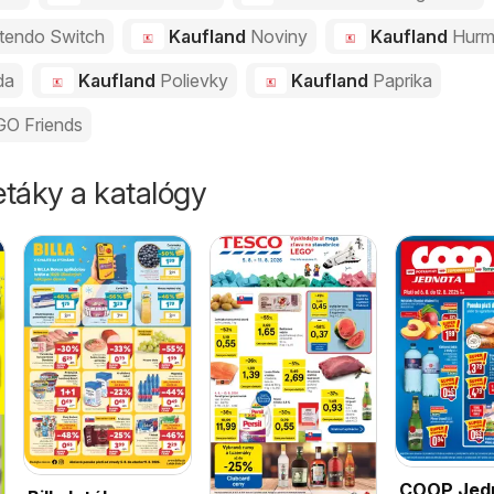
tendo Switch
Kaufland
Noviny
Kaufland
Hurm
da
Kaufland
Polievky
Kaufland
Paprika
O Friends
táky a katalógy
COOP Jed