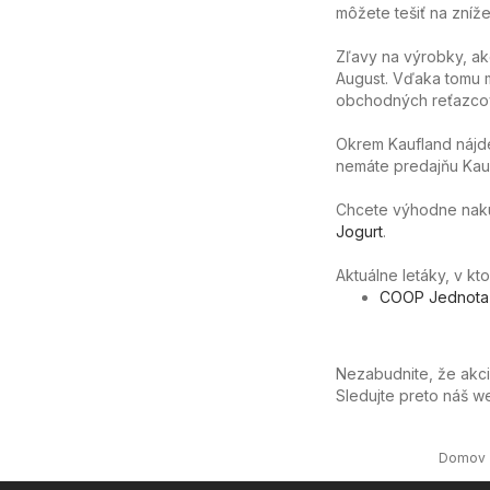
môžete tešiť na zníže
Zľavy na výrobky, ak
August. Vďaka tomu m
obchodných reťazcov
Okrem Kaufland nájde
nemáte predajňu Kauf
Chcete výhodne nakúpi
Jogurt
.
Aktuálne letáky, v kt
COOP Jednota 
Nezabudnite, že akc
Sledujte preto náš 
Domov