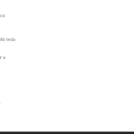
aca
 Ak teda
r
a
.