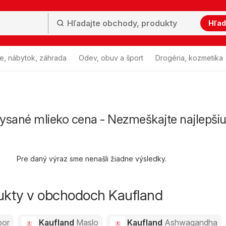
Hľad
e, nábytok, záhrada
Odev, obuv a šport
Drogéria, kozmetika
ysané mlieko cena - Nezmeškajte najlepši
Pre daný výraz sme nenašli žiadne výsledky.
dukty v obchodoch Kaufland
por
Kaufland
Maslo
Kaufland
Ashwagandha