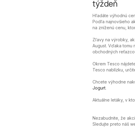
týždeň
Hľadáte výhodnú cen
Podľa najnovšieho ak
na zníženú cenu, ktor
Zľavy na výrobky, ak
August. Vďaka tomu m
obchodných reťazcov
Okrem Tesco nájdete 
Tesco nablízku, určit
Chcete výhodne nakúpi
Jogurt
.
Aktuálne letáky, v k
Nezabudnite, že akc
Sledujte preto náš 