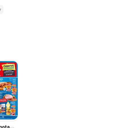
y
nota