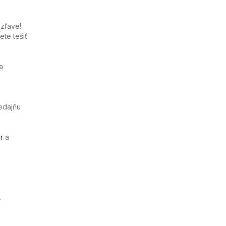
zľave!
te tešiť
a
edajňu
r
a
.