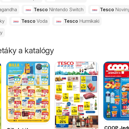
agandha
Tesco
Nintendo Switch
Tesco
Novin
vky
Tesco
Voda
Tesco
Hurmikaki
ny
táky a katalógy
COOP Jed