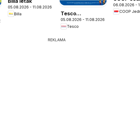
Billa leták
06.08.2026 - 
leták
05.08.2026 - 11.08.2026
COOP Jed
Tesco
Billa
05.08.2026 - 11.08.2026
Hypermarket -
6
Tesco
leták
REKLAMA