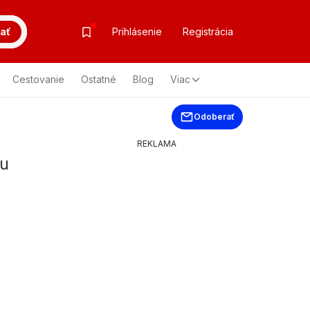
ať
Prihlásenie
Registrácia
Cestovanie
Ostatné
Blog
Viac
Odoberať
REKLAMA
iu