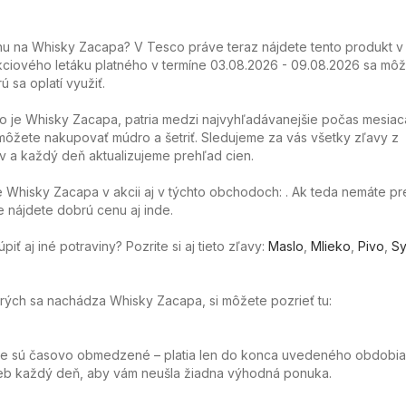
u na Whisky Zacapa? V Tesco práve teraz nájdete tento produkt v 
ciového letáku platného v termíne 03.08.2026 - 09.08.2026 sa môže
ú sa oplatí využiť.
o je Whisky Zacapa, patria medzi najvyhľadávanejšie počas mesiac
ôžete nakupovať múdro a šetriť. Sledujeme za vás všetky zľavy z
 a každý deň aktualizujeme prehľad cien.
Whisky Zacapa v akcii aj v týchto obchodoch: . Ak teda nemáte pr
e nájdete dobrú cenu aj inde.
ť aj iné potraviny? Pozrite si aj tieto zľavy:
Maslo
,
Mlieko
,
Pivo
,
Sy
torých sa nachádza Whisky Zacapa, si môžete pozrieť tu:
ie sú časovo obmedzené – platia len do konca uvedeného obdobia
web každý deň, aby vám neušla žiadna výhodná ponuka.