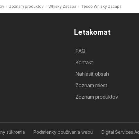
ov
Zoznam produktov
Whisky Zacapa
Tesco Whisky Zacapa
Letakomat
FAQ
Kontakt
Nahlásiť obsah
Zoznam miest
Zoznam produktov
any súkromia
Podmienky používania webu
Digital Services A