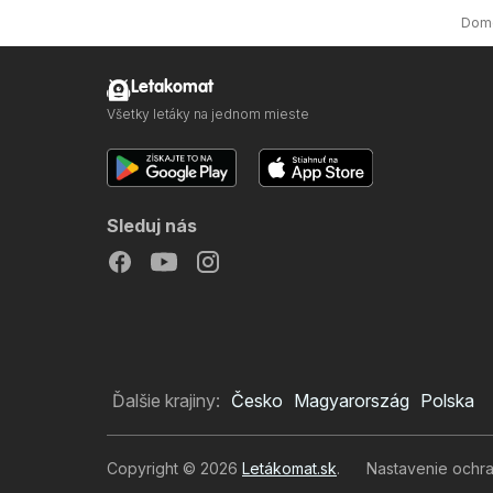
Dom
Letakomat
Všetky letáky na jednom mieste
Sleduj nás
Ďalšie krajiny:
Česko
Magyarország
Polska
Copyright © 2026
Letákomat.sk
.
Nastavenie ochr