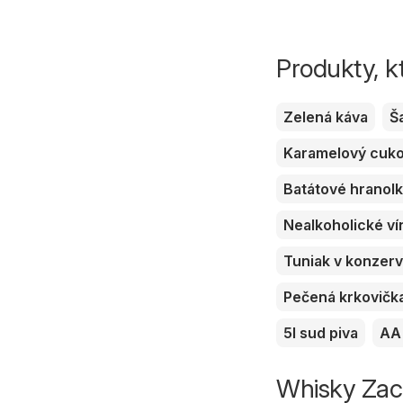
Produkty, k
Zelená káva
Š
Karamelový cuk
Batátové hranol
Nealkoholické ví
Tuniak v konzer
Pečená krkovičk
5l sud piva
AA 
Whisky Zaca