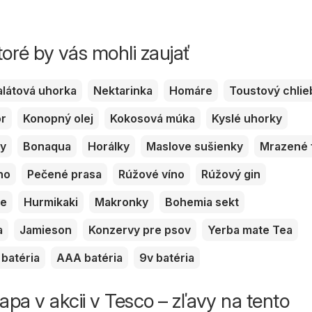
toré by vás mohli zaujať
alátová uhorka
Nektarinka
Homáre
Toustový chlie
or
Konopný olej
Kokosová múka
Kyslé uhorky
ky
Bonaqua
Horálky
Maslove sušienky
Mrazené 
no
Pečené prasa
Rúžové víno
Rúžový gin
ve
Hurmikaki
Makronky
Bohemia sekt
a
Jamieson
Konzervy pre psov
Yerba mate Tea
batéria
AAA batéria
9v batéria
pa v akcii v Tesco – zľavy na tento