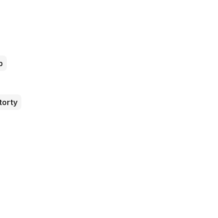
b
torty