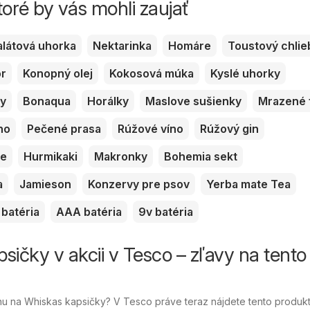
toré by vás mohli zaujať
alátová uhorka
Nektarinka
Homáre
Toustový chlie
or
Konopný olej
Kokosová múka
Kyslé uhorky
ky
Bonaqua
Horálky
Maslove sušienky
Mrazené 
no
Pečené prasa
Rúžové víno
Rúžový gin
ve
Hurmikaki
Makronky
Bohemia sekt
a
Jamieson
Konzervy pre psov
Yerba mate Tea
batéria
AAA batéria
9v batéria
sičky v akcii v Tesco – zľavy na tento
u na Whiskas kapsičky? V Tesco práve teraz nájdete tento produkt