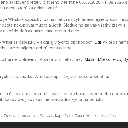
ieho akciového letáku platného v termíne 05.08.2026 - 11.08.2026 s
nú cenu, ktorú sa oplatí využiť.
o je Whiskas kapsičky, patria medzi najvyhľadávanejšie počas mes
ôžete nakupovať múdro a šetriť. Sledujeme za vás všetky zľavy z
 a každý deň aktualizujeme prehľad cien.
Whiskas kapsičky v akcii aj v týchto obchodoch:
Lidl
. Ak teda nem
ku, určite nájdete dobrú cenu aj inde.
ť aj iné potraviny? Pozrite si aj tieto zľavy:
Maslo
,
Mlieko
,
Pivo
,
Sy
orých sa nachádza Whiskas kapsičky, si môžete pozrieť tu:
ie sú časovo obmedzené – platia len do konca uvedeného obdobia
web každý deň, aby vám neušla žiadna výhodná ponuka.
Zoznam produktov
Whiskas kapsičky
Tesco Whiskas kapsičky