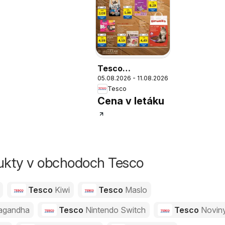
Tesco
05.08.2026 - 11.08.2026
Hypermarket -
Tesco
leták
Cena v letáku
dukty v obchodoch Tesco
Tesco
Kiwi
Tesco
Maslo
agandha
Tesco
Nintendo Switch
Tesco
Novin