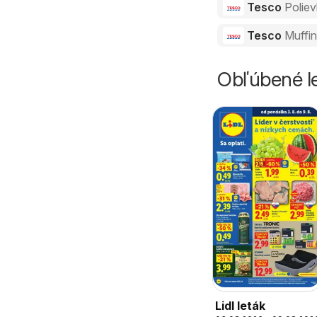
Tesco
Polie
Tesco
Muffi
Obľúbené le
Lidl leták