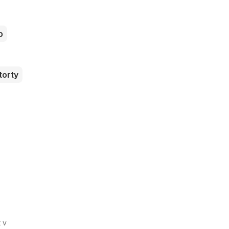
b
torty
 v