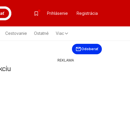
ať
Prihlásenie
Registrácia
Cestovanie
Ostatné
Viac
Odoberať
REKLAMA
kciu