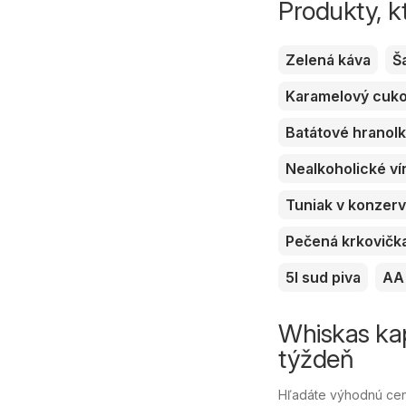
Produkty, k
Zelená káva
Š
Karamelový cuk
Batátové hranol
Nealkoholické ví
Tuniak v konzer
Pečená krkovičk
5l sud piva
AA 
Whiskas kap
týždeň
Hľadáte výhodnú cen