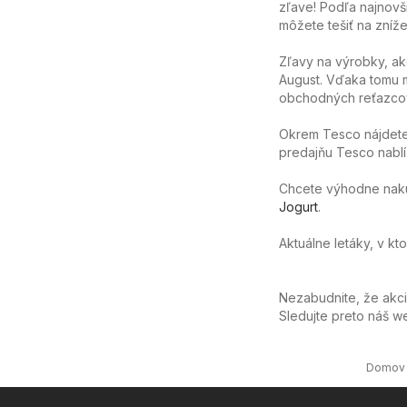
zľave! Podľa najnovš
môžete tešiť na zníže
Zľavy na výrobky, ak
August. Vďaka tomu m
obchodných reťazcov
Okrem Tesco nájdete 
predajňu Tesco nablíz
Chcete výhodne nakúpi
Jogurt
.
Aktuálne letáky, v kt
Nezabudnite, že akc
Sledujte preto náš 
Domov