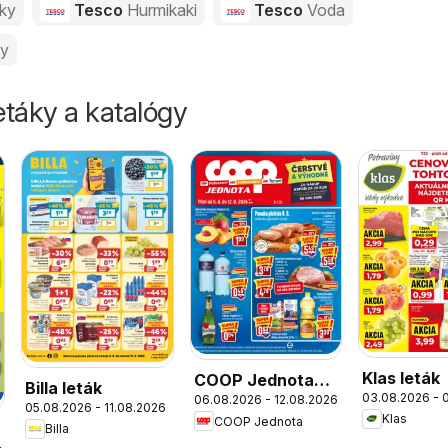
vky
Tesco
Hurmikaki
Tesco
Voda
ny
táky a katalógy
Klas leták
COOP Jednota
Billa leták
03.08.2026 - 
06.08.2026 - 12.08.2026
leták
05.08.2026 - 11.08.2026
Klas
COOP Jednota
Billa