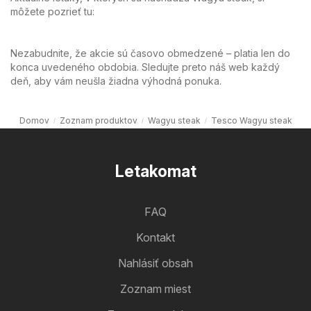
môžete pozrieť tu:
Nezabudnite, že akcie sú časovo obmedzené – platia len do
konca uvedeného obdobia. Sledujte preto náš web každý
deň, aby vám neušla žiadna výhodná ponuka.
Domov
Zoznam produktov
Wagyu steak
Tesco Wagyu steak
Letakomat
FAQ
Kontakt
Nahlásiť obsah
Zoznam miest