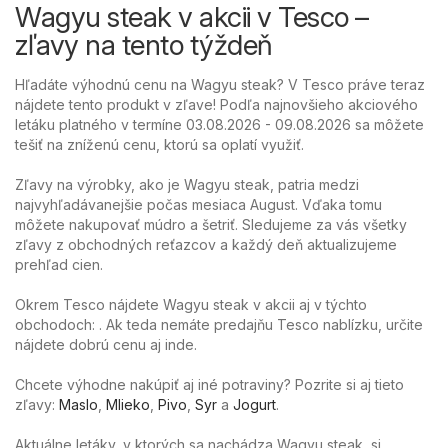
Wagyu steak v akcii v Tesco –
zľavy na tento týždeň
Hľadáte výhodnú cenu na Wagyu steak? V Tesco práve teraz
nájdete tento produkt v zľave! Podľa najnovšieho akciového
letáku platného v termíne 03.08.2026 - 09.08.2026 sa môžete
tešiť na zníženú cenu, ktorú sa oplatí využiť.
Zľavy na výrobky, ako je Wagyu steak, patria medzi
najvyhľadávanejšie počas mesiaca August. Vďaka tomu
môžete nakupovať múdro a šetriť. Sledujeme za vás všetky
zľavy z obchodných reťazcov a každý deň aktualizujeme
prehľad cien.
Okrem Tesco nájdete Wagyu steak v akcii aj v týchto
obchodoch: . Ak teda nemáte predajňu Tesco nablízku, určite
nájdete dobrú cenu aj inde.
Chcete výhodne nakúpiť aj iné potraviny? Pozrite si aj tieto
zľavy:
Maslo
,
Mlieko
,
Pivo
,
Syr
a
Jogurt
.
Aktuálne letáky, v ktorých sa nachádza Wagyu steak, si