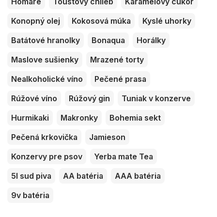
Homáre
Toustový chlieb
Karamelový cukor
Konopný olej
Kokosová múka
Kyslé uhorky
Batátové hranolky
Bonaqua
Horálky
Maslove sušienky
Mrazené torty
Nealkoholické víno
Pečené prasa
Rúžové víno
Rúžový gin
Tuniak v konzerve
Hurmikaki
Makronky
Bohemia sekt
Pečená krkovička
Jamieson
Konzervy pre psov
Yerba mate Tea
5l sud piva
AA batéria
AAA batéria
9v batéria