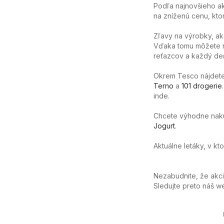
Podľa najnovšieho ak
na zníženú cenu, ktor
Zľavy na výrobky, ak
Vďaka tomu môžete n
reťazcov a každý deň
Okrem Tesco nájdete
Terno
a
101 drogerie
inde.
Chcete výhodne nakúpi
Jogurt
.
Aktuálne letáky, v k
Nezabudnite, že akc
Sledujte preto náš 