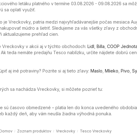
ciového letáku platného v termíne 03.08.2026 - 09.08.2026 sa môže
ú sa oplatí využiť.
o je Vreckovky, patria medzi najvyhľadávanejšie počas mesiaca Au
akupovať múdro a šetriť. Sledujeme za vás všetky zľavy z obchod
 aktualizujeme prehľad cien.
 Vreckovky v akcii aj v týchto obchodoch:
Lidl
,
Billa
,
COOP Jednot
. Ak teda nemáte predajňu Tesco nablízku, určite nájdete dobrú cen
ť aj iné potraviny? Pozrite si aj tieto zľavy:
Maslo
,
Mlieko
,
Pivo
,
Sy
torých sa nachádza Vreckovky, si môžete pozrieť tu:
ie sú časovo obmedzené – platia len do konca uvedeného obdobia
web každý deň, aby vám neušla žiadna výhodná ponuka.
Domov
Zoznam produktov
Vreckovky
Tesco Vreckovky