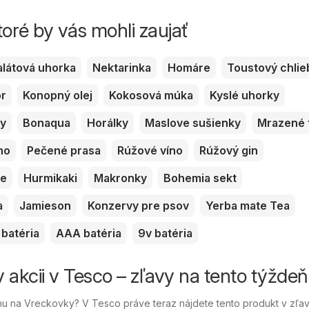
toré by vás mohli zaujať
alátová uhorka
Nektarinka
Homáre
Toustový chlie
or
Konopný olej
Kokosová múka
Kyslé uhorky
ky
Bonaqua
Horálky
Maslove sušienky
Mrazené 
no
Pečené prasa
Rúžové víno
Rúžový gin
ve
Hurmikaki
Makronky
Bohemia sekt
a
Jamieson
Konzervy pre psov
Yerba mate Tea
batéria
AAA batéria
9v batéria
 akcii v Tesco – zľavy na tento týždeň
u na Vreckovky? V Tesco práve teraz nájdete tento produkt v zľav