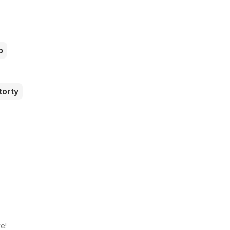
b
torty
e!