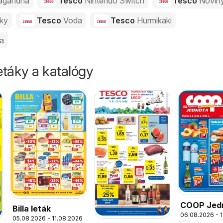
agandha
Tesco
Nintendo Switch
Tesco
Novin
vky
Tesco
Voda
Tesco
Hurmikaki
ka
táky a katalógy
COOP Jed
Billa leták
06.08.2026 - 
leták
05.08.2026 - 11.08.2026