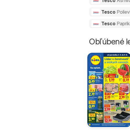
Tesco
Ashw
Tesco
Polie
Tesco
Papri
Obľúbené le