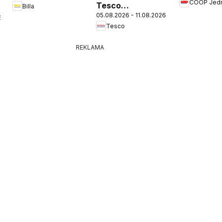
COOP Jed
Tesco
Billa
05.08.2026 - 11.08.2026
Hypermarket -
6
Tesco
leták
REKLAMA