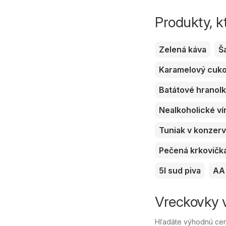
Produkty, k
Zelená káva
Š
Karamelový cuk
Batátové hranol
Nealkoholické ví
Tuniak v konzer
Pečená krkovičk
5l sud piva
AA 
Vreckovky v
Hľadáte výhodnú cen