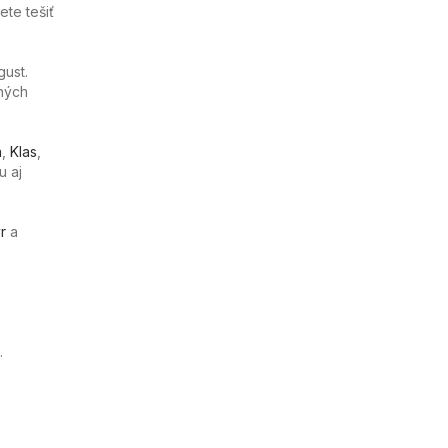
te tešiť
gust.
ných
a
,
Klas
,
u aj
r
a
.