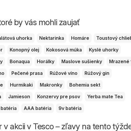
toré by vás mohli zaujať
alátová uhorka
Nektarinka
Homáre
Toustový chlie
or
Konopný olej
Kokosová múka
Kyslé uhorky
ky
Bonaqua
Horálky
Maslove sušienky
Mrazené 
no
Pečené prasa
Rúžové víno
Rúžový gin
ve
Hurmikaki
Makronky
Bohemia sekt
a
Jamieson
Konzervy pre psov
Yerba mate Tea
batéria
AAA batéria
9v batéria
r v akcii v Tesco – zľavy na tento týžd