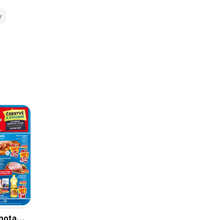
y
nota