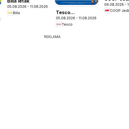
Billa leták
06.08.2026 - 
leták
05.08.2026 - 11.08.2026
COOP Jed
Tesco
Billa
05.08.2026 - 11.08.2026
Hypermarket -
6
Tesco
leták
REKLAMA