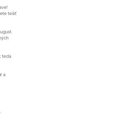
ave!
te tešiť
ugust.
ných
k teda
r
a
.