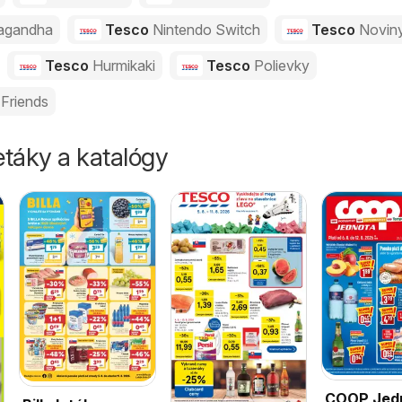
agandha
Tesco
Nintendo Switch
Tesco
Novin
Tesco
Hurmikaki
Tesco
Polievky
Friends
táky a katalógy
COOP Jed