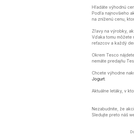
Hľadáte výhodnú cenu
Podľa najnovšieho ak
na zníženú cenu, ktor
Zľavy na výrobky, ak
Vďaka tomu môžete n
reťazcov a každý deň
Okrem Tesco nájdete 
nemáte predajňu Tesc
Chcete výhodne nakúpi
Jogurt
.
Aktuálne letáky, v kt
Nezabudnite, že akc
Sledujte preto náš 
D