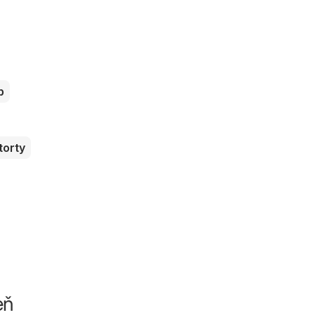
b
torty
eň