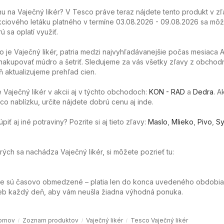
 na Vaječný likér? V Tesco práve teraz nájdete tento produkt v zľ
ciového letáku platného v termíne 03.08.2026 - 09.08.2026 sa môže
ú sa oplatí využiť.
o je Vaječný likér, patria medzi najvyhľadávanejšie počas mesiaca A
akupovať múdro a šetriť. Sledujeme za vás všetky zľavy z obchod
 aktualizujeme prehľad cien.
Vaječný likér v akcii aj v týchto obchodoch:
KON - RAD
a
Dedra
. A
o nablízku, určite nájdete dobrú cenu aj inde.
ť aj iné potraviny? Pozrite si aj tieto zľavy:
Maslo
,
Mlieko
,
Pivo
,
Sy
orých sa nachádza Vaječný likér, si môžete pozrieť tu:
ie sú časovo obmedzené – platia len do konca uvedeného obdobia
web každý deň, aby vám neušla žiadna výhodná ponuka.
omov
Zoznam produktov
Vaječný likér
Tesco Vaječný likér