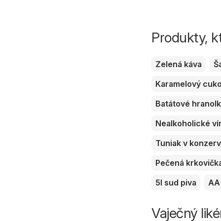
Produkty, k
Zelená káva
Š
Karamelový cuk
Batátové hranol
Nealkoholické ví
Tuniak v konzer
Pečená krkovičk
5l sud piva
AA 
Vaječný liké