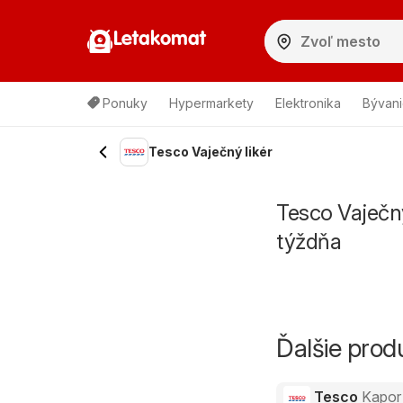
Letakomat
Ponuky
Hypermarkety
Elektronika
Bývani
Tesco Vaječný likér
Tesco Vaječný
týždňa
Ďalšie pro
Tesco
Kapor