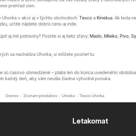
eme prehľad cien.
 Uhorka v akcii aj v týchto obchodoch:
Tesco
a
Kinekus
. Ak teda n
ku, určite nájdete dobrú cenu aj inde.
ť aj iné potraviny? Pozrite si aj tieto zľavy:
Maslo
,
Mlieko
,
Pivo
,
Sy
orých sa nachádza Uhorka, si môžete pozrieť tu:
ie sú časovo obmedzené – platia len do konca uvedeného obdobia
web každý deň, aby vám neušla žiadna výhodná ponuka.
Domov
Zoznam produktov
Uhorka
Tesco Uhorka
Letakomat