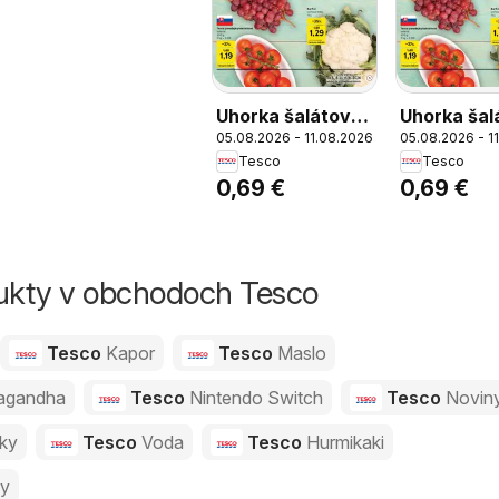
Uhorka šalátová,
Uhorka šal
05.08.2026 - 11.08.2026
05.08.2026 - 1
Uhorka šalátová
Uhorka šal
Tesco
Tesco
voľný predaj, 1 ks
voľný preda
0,69 €
0,69 €
dukty v obchodoch Tesco
Tesco
Kapor
Tesco
Maslo
agandha
Tesco
Nintendo Switch
Tesco
Novin
vky
Tesco
Voda
Tesco
Hurmikaki
ny