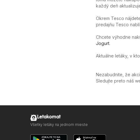
každý deň aktualizuj
Okrem Tesco nájdete
predajňu Tesco nablíz
Chcete výhodne nakúpi
Jogurt
.
Aktuálne letáky, v kt
Nezabudnite, že akc
Sledujte preto náš 
Letakomat
Všetky letáky na jednom mieste