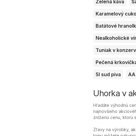
Zelená káva
Š
Karamelový cuk
Batátové hranol
Nealkoholické ví
Tuniak v konzer
Pečená krkovičk
5l sud piva
AA 
Uhorka v ak
Hľadáte výhodnú cen
najnovšieho akciovéh
zníženú cenu, ktorú sa
Zľavy na výrobky, ak
tomu môžete nakupov