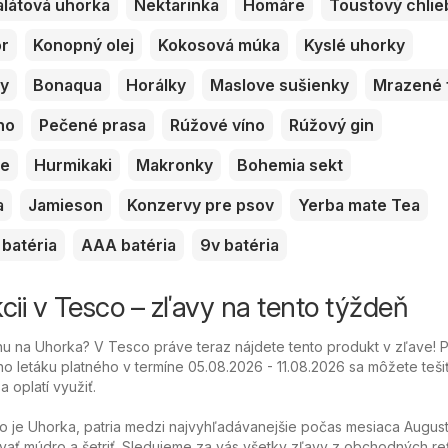
alátová uhorka
Nektarinka
Homáre
Toustový chlie
or
Konopný olej
Kokosová múka
Kyslé uhorky
ky
Bonaqua
Horálky
Maslove sušienky
Mrazené 
no
Pečené prasa
Rúžové víno
Rúžový gin
ve
Hurmikaki
Makronky
Bohemia sekt
a
Jamieson
Konzervy pre psov
Yerba mate Tea
batéria
AAA batéria
9v batéria
cii v Tesco – zľavy na tento týždeň
u na Uhorka? V Tesco práve teraz nájdete tento produkt v zľave! 
o letáku platného v termíne 05.08.2026 - 11.08.2026 sa môžete teši
 oplatí využiť.
o je Uhorka, patria medzi najvyhľadávanejšie počas mesiaca Augus
ať múdro a šetriť. Sledujeme za vás všetky zľavy z obchodných re