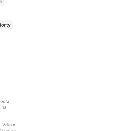
b
torty
Podľa
ť na
t. Vďaka
ťazcov a