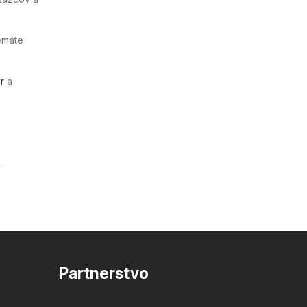
emáte
r
a
.
Partnerstvo