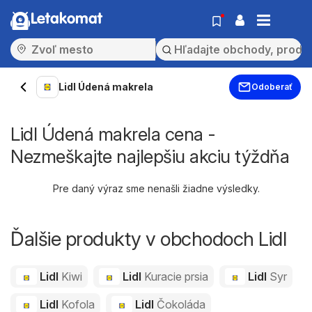
Letakomat
Lidl Údená makrela
Odoberať
Lidl Údená makrela cena -
Nezmeškajte najlepšiu akciu týždňa
Pre daný výraz sme nenašli žiadne výsledky.
Ďalšie produkty v obchodoch Lidl
Lidl
Kiwi
Lidl
Kuracie prsia
Lidl
Syr
Lidl
Kofola
Lidl
Čokoláda