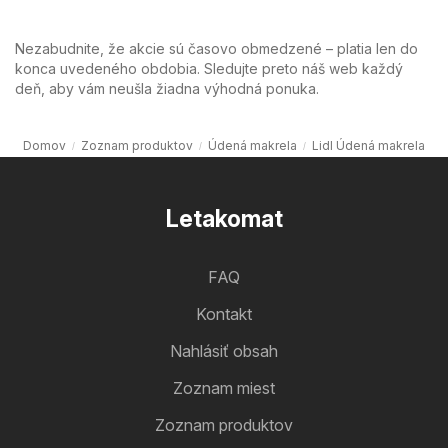
Nezabudnite, že akcie sú časovo obmedzené – platia len do
konca uvedeného obdobia. Sledujte preto náš web každý
deň, aby vám neušla žiadna výhodná ponuka.
Domov
Zoznam produktov
Údená makrela
Lidl Údená makrela
Letakomat
FAQ
Kontakt
Nahlásiť obsah
Zoznam miest
Zoznam produktov