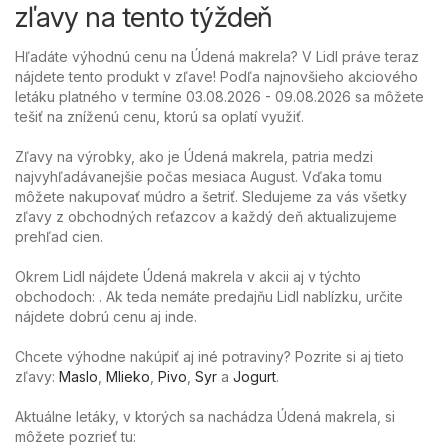
zľavy na tento týždeň
Hľadáte výhodnú cenu na Údená makrela? V Lidl práve teraz
nájdete tento produkt v zľave! Podľa najnovšieho akciového
letáku platného v termíne 03.08.2026 - 09.08.2026 sa môžete
tešiť na zníženú cenu, ktorú sa oplatí využiť.
Zľavy na výrobky, ako je Údená makrela, patria medzi
najvyhľadávanejšie počas mesiaca August. Vďaka tomu
môžete nakupovať múdro a šetriť. Sledujeme za vás všetky
zľavy z obchodných reťazcov a každý deň aktualizujeme
prehľad cien.
Okrem Lidl nájdete Údená makrela v akcii aj v týchto
obchodoch: . Ak teda nemáte predajňu Lidl nablízku, určite
nájdete dobrú cenu aj inde.
Chcete výhodne nakúpiť aj iné potraviny? Pozrite si aj tieto
zľavy:
Maslo
,
Mlieko
,
Pivo
,
Syr
a
Jogurt
.
Aktuálne letáky, v ktorých sa nachádza Údená makrela, si
môžete pozrieť tu: