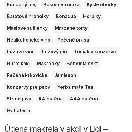
Konopný olej
Kokosová múka
Kyslé uhorky
Batátové hranolky
Bonaqua
Horálky
Maslove sušienky
Mrazené torty
Nealkoholické víno
Pečené prasa
Rúžové víno
Rúžový gin
Tuniak v konzerve
Hurmikaki
Makronky
Bohemia sekt
Pečená krkovička
Jamieson
Konzervy pre psov
Yerba mate Tea
5l sud piva
AA batéria
AAA batéria
9v batéria
Údená makrela v akcii v Lidl –