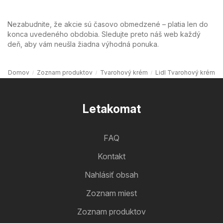
Nezabudnite, že akcie sú časovo obmedzené – platia len do
konca uvedeného obdobia. Sledujte preto náš web každý
deň, aby vám neušla žiadna výhodná ponuka.
Domov
Zoznam produktov
Tvarohový krém
Lidl Tvarohový krém
Letakomat
FAQ
Kontakt
Nahlásiť obsah
Zoznam miest
Zoznam produktov