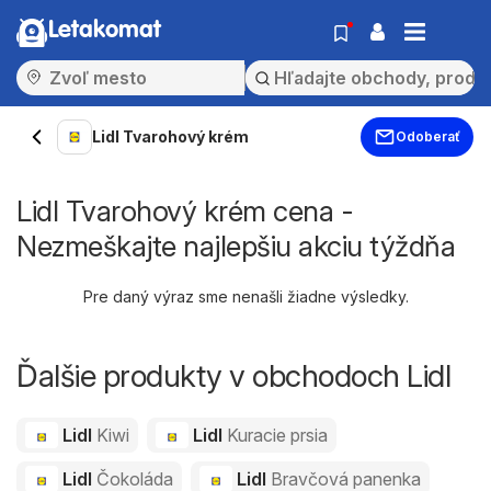
Letakomat
Lidl Tvarohový krém
Odoberať
Lidl Tvarohový krém cena -
Nezmeškajte najlepšiu akciu týždňa
Pre daný výraz sme nenašli žiadne výsledky.
Ďalšie produkty v obchodoch Lidl
Lidl
Kiwi
Lidl
Kuracie prsia
Lidl
Čokoláda
Lidl
Bravčová panenka