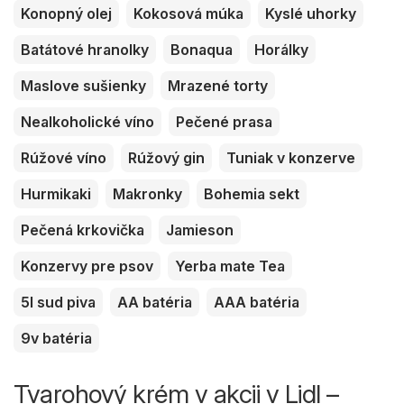
Konopný olej
Kokosová múka
Kyslé uhorky
Batátové hranolky
Bonaqua
Horálky
Maslove sušienky
Mrazené torty
Nealkoholické víno
Pečené prasa
Rúžové víno
Rúžový gin
Tuniak v konzerve
Hurmikaki
Makronky
Bohemia sekt
Pečená krkovička
Jamieson
Konzervy pre psov
Yerba mate Tea
5l sud piva
AA batéria
AAA batéria
9v batéria
Tvarohový krém v akcii v Lidl –