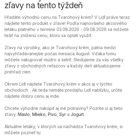
zľavy na tento týždeň
Hľadáte výhodnú cenu na Tvarohový krém? V Lidl práve teraz
nájdete tento produkt v zľave! Podľa najnovšieho akciového
letáku platného v termíne 03.08.2026 - 09.08.2026 sa môžete
tešiť na zníženú cenu, ktorú sa oplatí využiť.
Zľavy na výrobky, ako je Tvarohový krém, patria medzi
najvyhľadávanejšie počas mesiaca August. Vďaka tomu
môžete nakupovať múdro a šetriť. Sledujeme za vás všetky
zľavy z obchodných reťazcov a každý deň aktualizujeme
prehľad cien.
Okrem Lidl nájdete Tvarohový krém v akcii aj v týchto
obchodoch: . Ak teda nemáte predajňu Lidl nablízku, určite
nájdete dobrú cenu aj inde.
Chcete výhodne nakúpiť aj iné potraviny? Pozrite si aj tieto
zľavy:
Maslo
,
Mlieko
,
Pivo
,
Syr
a
Jogurt
.
Aktuálne letáky, v ktorých sa nachádza Tvarohový krém, si
môžete pozrieť tu: