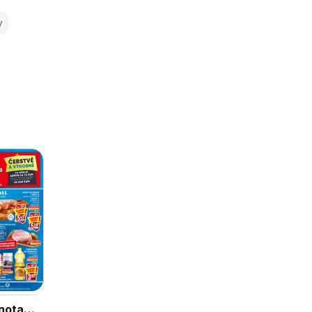
y
nota