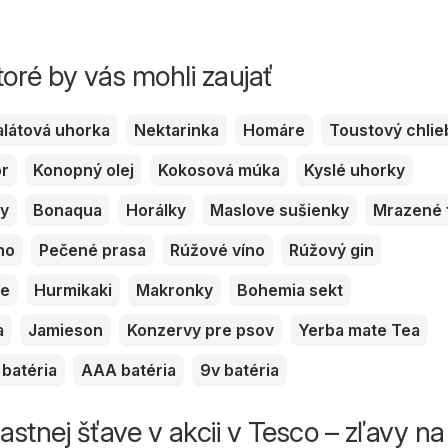
toré by vás mohli zaujať
alátová uhorka
Nektarinka
Homáre
Toustový chlie
or
Konopný olej
Kokosová múka
Kyslé uhorky
ky
Bonaqua
Horálky
Maslove sušienky
Mrazené 
no
Pečené prasa
Rúžové víno
Rúžový gin
ve
Hurmikaki
Makronky
Bohemia sekt
a
Jamieson
Konzervy pre psov
Yerba mate Tea
batéria
AAA batéria
9v batéria
astnej šťave v akcii v Tesco – zľavy na