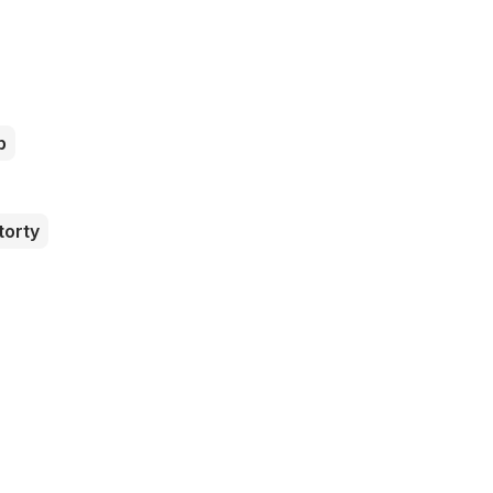
b
torty