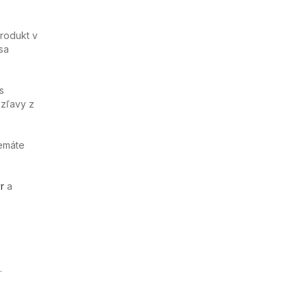
rodukt v
sa
s
 zľavy z
nemáte
r
a
.