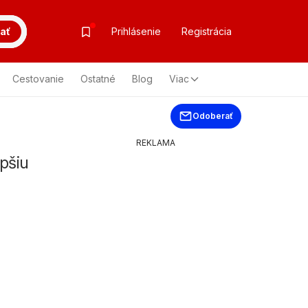
ať
Prihlásenie
Registrácia
Cestovanie
Ostatné
Blog
Viac
Odoberať
REKLAMA
pšiu