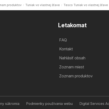
nam produktov
Tuniak vo vlastnej šťave
Tesco Tuniak vo vlastnej šťave
Letakomat
FAQ
Kontakt
Nahlásiť obsah
Zoznam miest
Zoznam produktov
any súkromia
Podmienky používania webu
Digital Services A