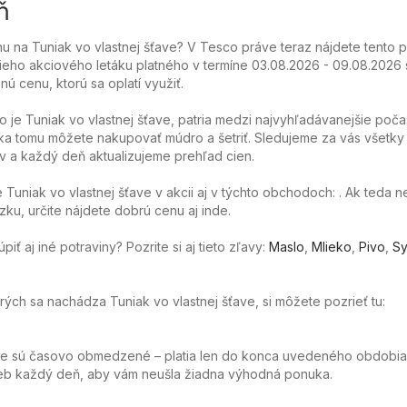
ň
 na Tuniak vo vlastnej šťave? V Tesco práve teraz nájdete tento p
ieho akciového letáku platného v termíne 03.08.2026 - 09.08.2026 
nú cenu, ktorú sa oplatí využiť.
o je Tuniak vo vlastnej šťave, patria medzi najvyhľadávanejšie poča
a tomu môžete nakupovať múdro a šetriť. Sledujeme za vás všetky
 a každý deň aktualizujeme prehľad cien.
Tuniak vo vlastnej šťave v akcii aj v týchto obchodoch: . Ak teda 
ku, určite nájdete dobrú cenu aj inde.
ť aj iné potraviny? Pozrite si aj tieto zľavy:
Maslo
,
Mlieko
,
Pivo
,
Sy
orých sa nachádza Tuniak vo vlastnej šťave, si môžete pozrieť tu:
ie sú časovo obmedzené – platia len do konca uvedeného obdobia
web každý deň, aby vám neušla žiadna výhodná ponuka.