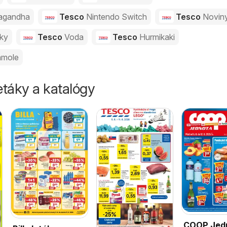
agandha
Tesco
Nintendo Switch
Tesco
Novin
vky
Tesco
Voda
Tesco
Hurmikaki
mole
táky a katalógy
COOP Jed