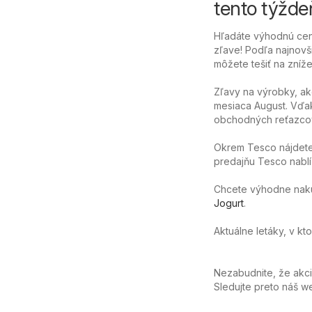
tento týžde
Hľadáte výhodnú cenu
zľave! Podľa najnovš
môžete tešiť na zníže
Zľavy na výrobky, ak
mesiaca August. Vďak
obchodných reťazcov
Okrem Tesco nájdete 
predajňu Tesco nablíz
Chcete výhodne nakúpi
Jogurt
.
Aktuálne letáky, v kt
Nezabudnite, že akc
Sledujte preto náš 