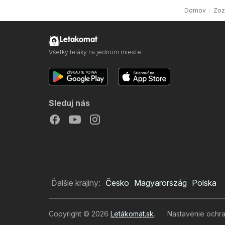
Domov
Zoz
Letakomat
Všetky letáky na jednom mieste
Sleduj nás
Ďalšie krajiny:
Česko
Magyarország
Polska
Copyright © 2026
Letákomat.sk
.
Nastavenie ochr