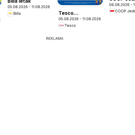
Billa leták
06.08.2026 - 
leták
05.08.2026 - 11.08.2026
COOP Jed
Tesco
Billa
05.08.2026 - 11.08.2026
Hypermarket -
6
Tesco
leták
REKLAMA