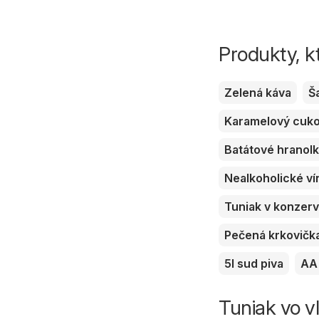
Produkty, k
Zelená káva
Š
Karamelový cuk
Batátové hranol
Nealkoholické ví
Tuniak v konzer
Pečená krkovičk
5l sud piva
AA 
Tuniak vo vl