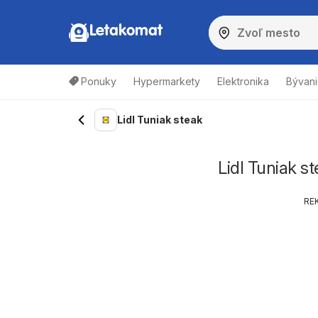
Letakomat
Ponuky
Hypermarkety
Elektronika
Bývani
Lidl Tuniak steak
Lidl Tuniak s
RE