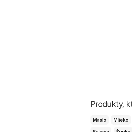
Produkty, k
Maslo
Mlieko
Saláma
Šunka