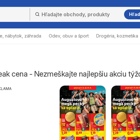
Hľad
e, nábytok, záhrada
Odev, obuv a šport
Drogéria, kozmetika
teak cena - Nezmeškajte najlepšiu akciu tý
KLAMA