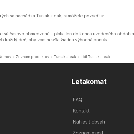
orých sa nachádza Tuniak steak, si môžete pozrieť tu:
ie sú časovo obmedzené – platia len do konca uvedeného obdobia
web každý deň, aby vám neušla žiadna výhodná ponuka.
Domov
Zoznam produktov
Tuniak steak
Lidl Tuniak steak
Letakomat
FAQ
Kontakt
Nahlásiť obsah
Zoznam miest