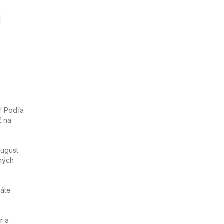
e! Podľa
ť na
ugust.
ných
máte
r
a