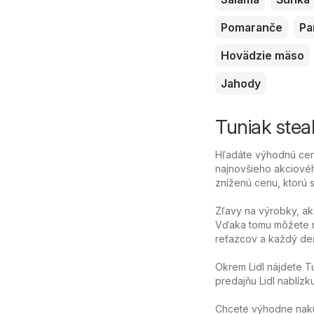
Pomaranče
Pa
Hovädzie mäso
Jahody
Tuniak steak
Hľadáte výhodnú cenu
najnovšieho akciovéh
zníženú cenu, ktorú sa
Zľavy na výrobky, ak
Vďaka tomu môžete n
reťazcov a každý deň
Okrem Lidl nájdete T
predajňu Lidl nablízk
Chcete výhodne nakúpi