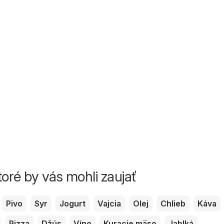
toré by vás mohli zaujať
Pivo
Syr
Jogurt
Vajcia
Olej
Chlieb
Káva
Pizza
Džús
Víno
Kuracie mäso
Jablká