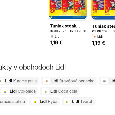
Tuniak steak,
Tuniak ste
10.08.2026 - 16.08.2026
03.08.2026 - 
Tuniak steak 185
g v slnečn
Lidl
Lidl
g v slnečnicovom
oleji
1,19 €
1,19 €
oleji
ukty v obchodoch Lidl
Lidl
Kuracie prsia
Lidl
Bravčová panenka
Li
Lidl
Čokoláda
Lidl
Coca cola
uracie stehná
Lidl
Ryba
Lidl
Tvaroh