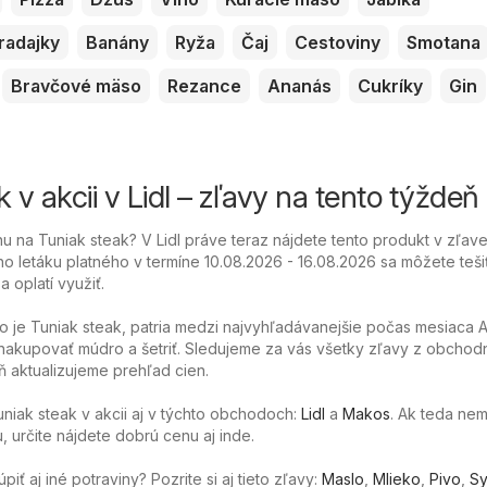
radajky
Banány
Ryža
Čaj
Cestoviny
Smotana
Bravčové mäso
Rezance
Ananás
Cukríky
Gin
 v akcii v Lidl – zľavy na tento týždeň
 na Tuniak steak? V Lidl práve teraz nájdete tento produkt v zľav
o letáku platného v termíne 10.08.2026 - 16.08.2026 sa môžete teši
 oplatí využiť.
o je Tuniak steak, patria medzi najvyhľadávanejšie počas mesiaca A
akupovať múdro a šetriť. Sledujeme za vás všetky zľavy z obchod
 aktualizujeme prehľad cien.
uniak steak v akcii aj v týchto obchodoch:
Lidl
a
Makos
. Ak teda ne
u, určite nájdete dobrú cenu aj inde.
ť aj iné potraviny? Pozrite si aj tieto zľavy:
Maslo
,
Mlieko
,
Pivo
,
Sy