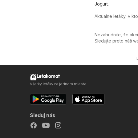
Jogurt
.
Aktuálne letáky, v kt
Nezabudnite, že akc
Sledujte preto náš 
Letakomat
Všetky letáky na jednom mieste
Sleduj nás