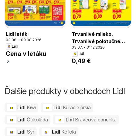
Lidl leták
Trvanlivé mlieko,
03.08. - 09.08.2026
Trvanlivé polotučné
Lidl
03.07. - 31.12.2026
mlieko 1,5 % tuku
Cena v letáku
Lidl
0,49 €
Ďalšie produkty v obchodoch Lidl
Lidl
Kiwi
Lidl
Kuracie prsia
Lidl
Čokoláda
Lidl
Bravčová panenka
Lidl
Syr
Lidl
Kofola