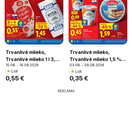
Trvanlivé mlieko,
Trvanlivé mlieko,
Trvanlivé mlieko 1 l 3,5
Trvanlivé mlieko 1,5 %
10.08. - 16.08.2026
03.08. - 09.08.2026
% tuku
tuku
Lidl
Lidl
0,55 €
0,35 €
REKLAMA