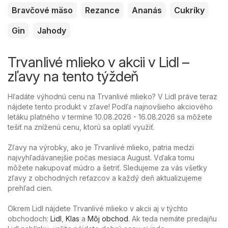
Bravčové mäso
Rezance
Ananás
Cukríky
Gin
Jahody
Trvanlivé mlieko v akcii v Lidl –
zľavy na tento týždeň
Hľadáte výhodnú cenu na Trvanlivé mlieko? V Lidl práve teraz
nájdete tento produkt v zľave! Podľa najnovšieho akciového
letáku platného v termíne 10.08.2026 - 16.08.2026 sa môžete
tešiť na zníženú cenu, ktorú sa oplatí využiť.
Zľavy na výrobky, ako je Trvanlivé mlieko, patria medzi
najvyhľadávanejšie počas mesiaca August. Vďaka tomu
môžete nakupovať múdro a šetriť. Sledujeme za vás všetky
zľavy z obchodných reťazcov a každý deň aktualizujeme
prehľad cien.
Okrem Lidl nájdete Trvanlivé mlieko v akcii aj v týchto
obchodoch:
Lidl
,
Klas
a
Môj obchod
. Ak teda nemáte predajňu