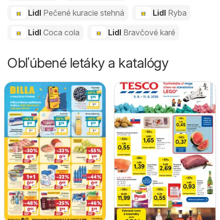
Lidl
Pečené kuracie stehná
Lidl
Ryba
Lidl
Coca cola
Lidl
Bravčové karé
Obľúbené letáky a katalógy