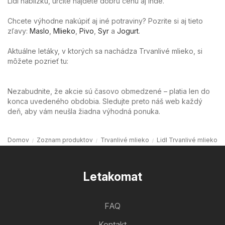
Lidl nablízku, určite nájdete dobrú cenu aj inde.
Chcete výhodne nakúpiť aj iné potraviny? Pozrite si aj tieto
zľavy:
Maslo
,
Mlieko
,
Pivo
,
Syr
a
Jogurt
.
Aktuálne letáky, v ktorých sa nachádza Trvanlivé mlieko, si
môžete pozrieť tu:
Nezabudnite, že akcie sú časovo obmedzené – platia len do
konca uvedeného obdobia. Sledujte preto náš web každý
deň, aby vám neušla žiadna výhodná ponuka.
Domov
Zoznam produktov
Trvanlivé mlieko
Lidl Trvanlivé mlieko
Letakomat
FAQ
Kontakt