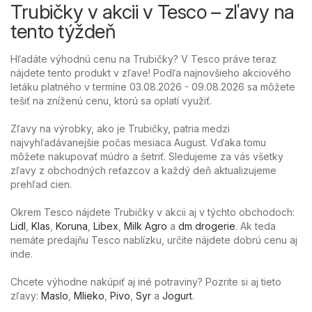
Trubičky v akcii v Tesco – zľavy na
tento týždeň
Hľadáte výhodnú cenu na Trubičky? V Tesco práve teraz
nájdete tento produkt v zľave! Podľa najnovšieho akciového
letáku platného v termíne 03.08.2026 - 09.08.2026 sa môžete
tešiť na zníženú cenu, ktorú sa oplatí využiť.
Zľavy na výrobky, ako je Trubičky, patria medzi
najvyhľadávanejšie počas mesiaca August. Vďaka tomu
môžete nakupovať múdro a šetriť. Sledujeme za vás všetky
zľavy z obchodných reťazcov a každý deň aktualizujeme
prehľad cien.
Okrem Tesco nájdete Trubičky v akcii aj v týchto obchodoch:
Lidl
,
Klas
,
Koruna
,
Libex
,
Milk Agro
a
dm drogerie
. Ak teda
nemáte predajňu Tesco nablízku, určite nájdete dobrú cenu aj
inde.
Chcete výhodne nakúpiť aj iné potraviny? Pozrite si aj tieto
zľavy:
Maslo
,
Mlieko
,
Pivo
,
Syr
a
Jogurt
.