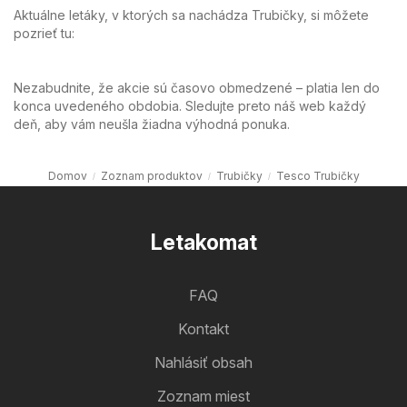
Aktuálne letáky, v ktorých sa nachádza Trubičky, si môžete
pozrieť tu:
Nezabudnite, že akcie sú časovo obmedzené – platia len do
konca uvedeného obdobia. Sledujte preto náš web každý
deň, aby vám neušla žiadna výhodná ponuka.
Domov
Zoznam produktov
Trubičky
Tesco Trubičky
Letakomat
FAQ
Kontakt
Nahlásiť obsah
Zoznam miest