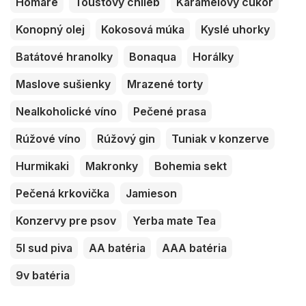
Homáre
Toustový chlieb
Karamelový cukor
Konopný olej
Kokosová múka
Kyslé uhorky
Batátové hranolky
Bonaqua
Horálky
Maslove sušienky
Mrazené torty
Nealkoholické víno
Pečené prasa
Rúžové víno
Rúžový gin
Tuniak v konzerve
Hurmikaki
Makronky
Bohemia sekt
Pečená krkovička
Jamieson
Konzervy pre psov
Yerba mate Tea
5l sud piva
AA batéria
AAA batéria
9v batéria