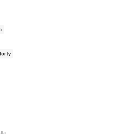
b
torty
dľa