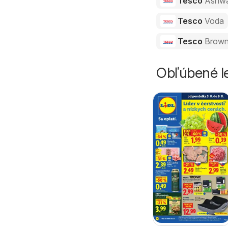
Tesco
Ashw
Tesco
Voda
Tesco
Brown
Obľúbené le