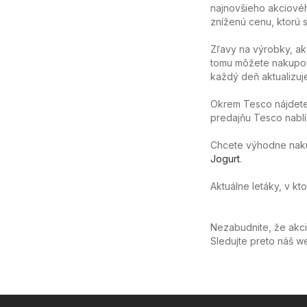
najnovšieho akciovéh
zníženú cenu, ktorú sa
Zľavy na výrobky, ak
tomu môžete nakupov
každý deň aktualizuj
Okrem Tesco nájdete 
predajňu Tesco nablíz
Chcete výhodne nakúpi
Jogurt
.
Aktuálne letáky, v kt
Nezabudnite, že akc
Sledujte preto náš 