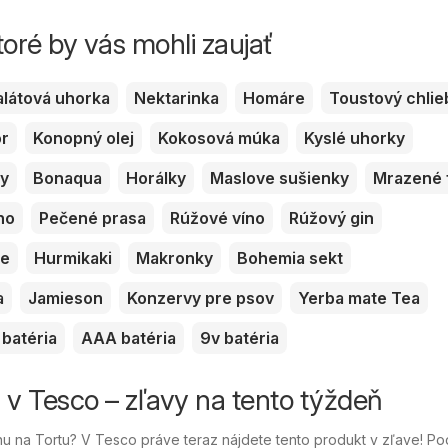
toré by vás mohli zaujať
alátová uhorka
Nektarinka
Homáre
Toustový chlie
or
Konopný olej
Kokosová múka
Kyslé uhorky
ky
Bonaqua
Horálky
Maslove sušienky
Mrazené 
no
Pečené prasa
Rúžové víno
Rúžový gin
ve
Hurmikaki
Makronky
Bohemia sekt
a
Jamieson
Konzervy pre psov
Yerba mate Tea
batéria
AAA batéria
9v batéria
i v Tesco – zľavy na tento týždeň
 na Tortu? V Tesco práve teraz nájdete tento produkt v zľave! Po