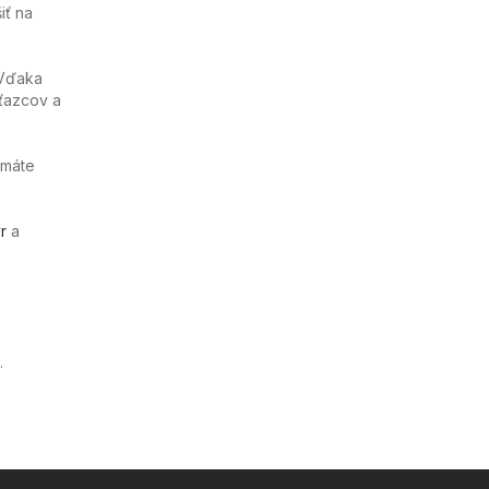
iť na
 Vďaka
ťazcov a
emáte
r
a
.