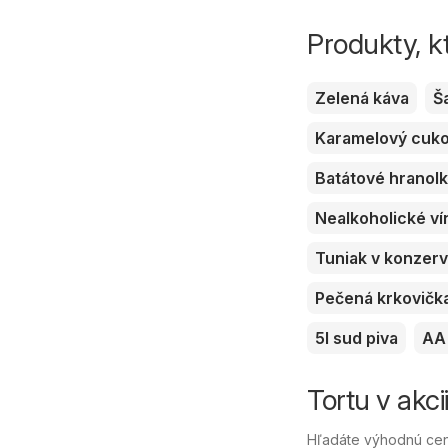
Produkty, k
Zelená káva
Š
Karamelový cuk
Batátové hranol
Nealkoholické ví
Tuniak v konzer
Pečená krkovičk
5l sud piva
AA 
Tortu v akci
Hľadáte výhodnú cenu