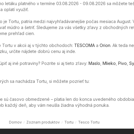
o letáku platného v termíne 03.08.2026 - 09.08.2026 sa môžete teš
 oplatí využiť.
o je Tortu, patria medzi najvyhľadávanejšie počas mesiaca August.
ať múdro a šetriť. Sledujeme za vás všetky zľavy z obchodných re
eme prehľad cien.
Tortu v akcii aj v týchto obchodoch:
TESCOMA
a
Orion
. Ak teda n
ku, určite nájdete dobrú cenu aj inde.
ť aj iné potraviny? Pozrite si aj tieto zľavy:
Maslo
,
Mlieko
,
Pivo
,
Sy
orých sa nachádza Tortu, si môžete pozrieť tu:
ie sú časovo obmedzené – platia len do konca uvedeného obdobia
web každý deň, aby vám neušla žiadna výhodná ponuka.
Domov
Zoznam produktov
Tortu
Tesco Tortu