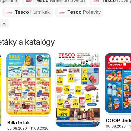
agandha
Tesco
Nintendo Switch
Tesco
Novin
Tesco
Hurmikaki
Tesco
Polievky
ies
táky a katalógy
COOP Jed
Billa leták
06.08.2026 - 
leták
05.08.2026 - 11.08.2026