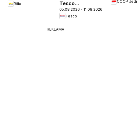
COOP Jed
Tesco
Billa
05.08.2026 - 11.08.2026
Hypermarket -
6
Tesco
leták
REKLAMA