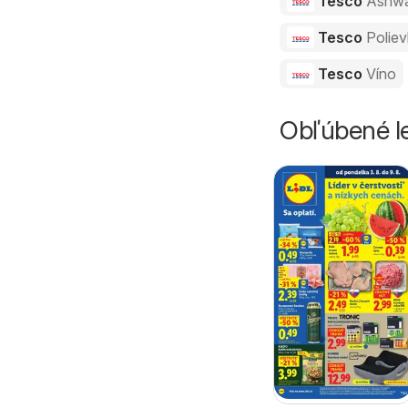
Tesco
Ashw
Tesco
Polie
Tesco
Víno
Obľúbené le