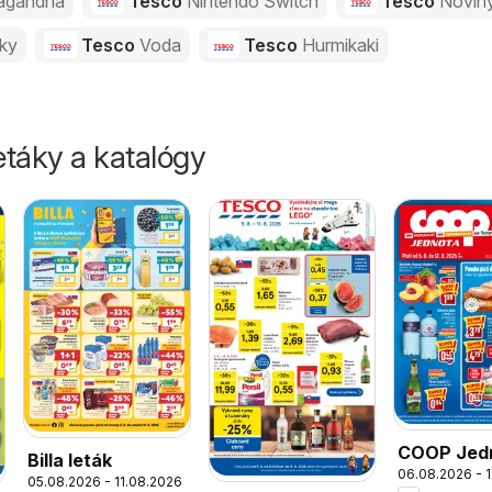
agandha
Tesco
Nintendo Switch
Tesco
Novin
vky
Tesco
Voda
Tesco
Hurmikaki
táky a katalógy
COOP Jed
Billa leták
06.08.2026 - 
leták
05.08.2026 - 11.08.2026