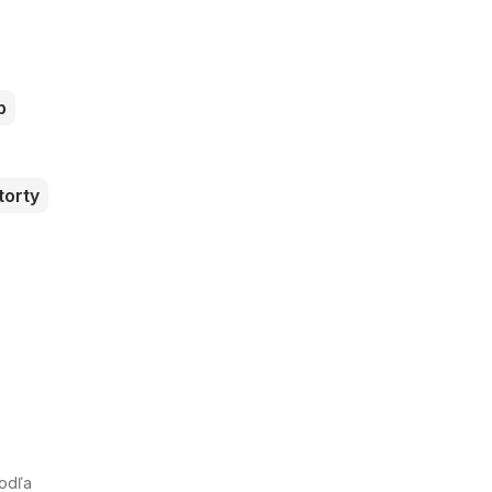
b
torty
Podľa