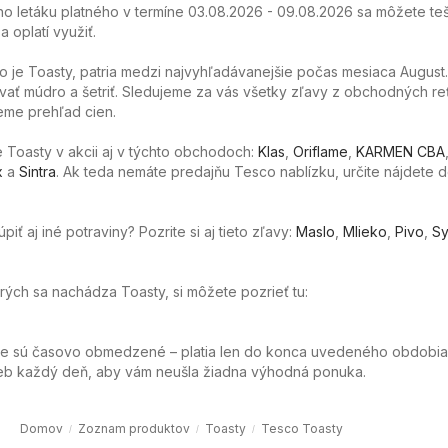
o letáku platného v termíne 03.08.2026 - 09.08.2026 sa môžete teš
 oplatí využiť.
o je Toasty, patria medzi najvyhľadávanejšie počas mesiaca August
ať múdro a šetriť. Sledujeme za vás všetky zľavy z obchodných re
eme prehľad cien.
Toasty v akcii aj v týchto obchodoch:
Klas
,
Oriflame
,
KARMEN CBA
x
a
Sintra
. Ak teda nemáte predajňu Tesco nablízku, určite nájdete 
ť aj iné potraviny? Pozrite si aj tieto zľavy:
Maslo
,
Mlieko
,
Pivo
,
Sy
orých sa nachádza Toasty, si môžete pozrieť tu:
ie sú časovo obmedzené – platia len do konca uvedeného obdobia
web každý deň, aby vám neušla žiadna výhodná ponuka.
Domov
Zoznam produktov
Toasty
Tesco Toasty