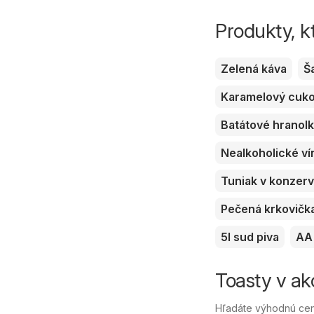
Produkty, k
Zelená káva
Š
Karamelový cuk
Batátové hranol
Nealkoholické ví
Tuniak v konzer
Pečená krkovičk
5l sud piva
AA 
Toasty v ak
Hľadáte výhodnú cenu