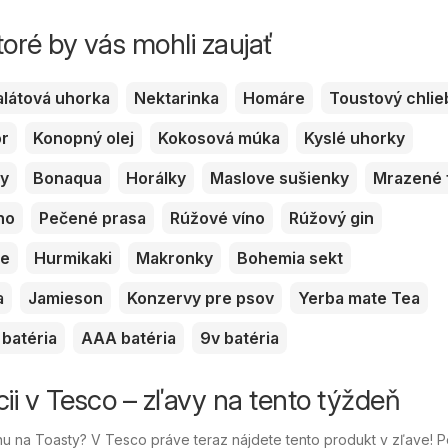
toré by vás mohli zaujať
alátová uhorka
Nektarinka
Homáre
Toustový chlie
or
Konopný olej
Kokosová múka
Kyslé uhorky
ky
Bonaqua
Horálky
Maslove sušienky
Mrazené 
no
Pečené prasa
Rúžové víno
Rúžový gin
ve
Hurmikaki
Makronky
Bohemia sekt
a
Jamieson
Konzervy pre psov
Yerba mate Tea
batéria
AAA batéria
9v batéria
cii v Tesco – zľavy na tento týždeň
 na Toasty? V Tesco práve teraz nájdete tento produkt v zľave! 