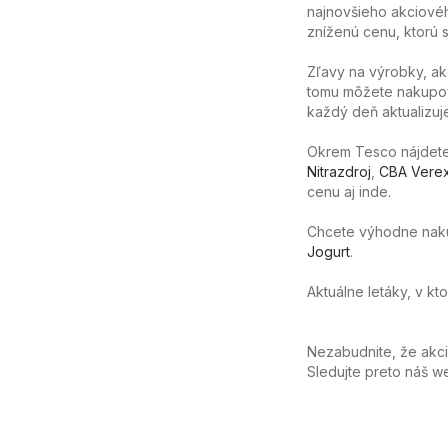
najnovšieho akciovéh
zníženú cenu, ktorú sa
Zľavy na výrobky, ak
tomu môžete nakupov
každý deň aktualizuj
Okrem Tesco nájdete 
Nitrazdroj
,
CBA Vere
cenu aj inde.
Chcete výhodne nakúpi
Jogurt
.
Aktuálne letáky, v kt
Nezabudnite, že akc
Sledujte preto náš 