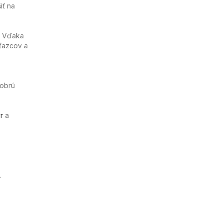
iť na
. Vďaka
ťazcov a
,
dobrú
r
a
.