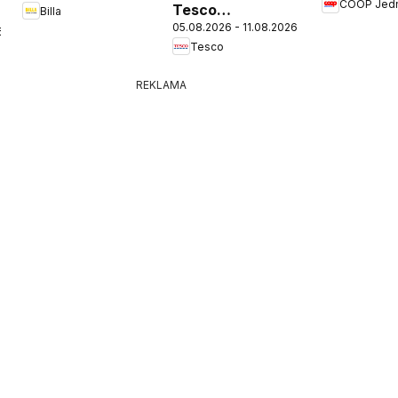
COOP Jed
Tesco
Billa
05.08.2026 - 11.08.2026
Hypermarket -
6
Tesco
leták
REKLAMA