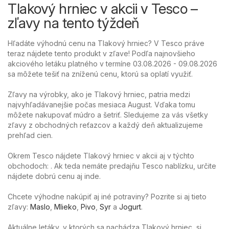
Tlakový hrniec v akcii v Tesco –
zľavy na tento týždeň
Hľadáte výhodnú cenu na Tlakový hrniec? V Tesco práve
teraz nájdete tento produkt v zľave! Podľa najnovšieho
akciového letáku platného v termíne 03.08.2026 - 09.08.2026
sa môžete tešiť na zníženú cenu, ktorú sa oplatí využiť.
Zľavy na výrobky, ako je Tlakový hrniec, patria medzi
najvyhľadávanejšie počas mesiaca August. Vďaka tomu
môžete nakupovať múdro a šetriť. Sledujeme za vás všetky
zľavy z obchodných reťazcov a každý deň aktualizujeme
prehľad cien.
Okrem Tesco nájdete Tlakový hrniec v akcii aj v týchto
obchodoch: . Ak teda nemáte predajňu Tesco nablízku, určite
nájdete dobrú cenu aj inde.
Chcete výhodne nakúpiť aj iné potraviny? Pozrite si aj tieto
zľavy:
Maslo
,
Mlieko
,
Pivo
,
Syr
a
Jogurt
.
Aktuálne letáky, v ktorých sa nachádza Tlakový hrniec, si