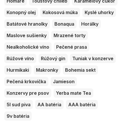
Homáre
Toustový chlieb
Karamelový cukor
Konopný olej
Kokosová múka
Kyslé uhorky
Batátové hranolky
Bonaqua
Horálky
Maslove sušienky
Mrazené torty
Nealkoholické víno
Pečené prasa
Rúžové víno
Rúžový gin
Tuniak v konzerve
Hurmikaki
Makronky
Bohemia sekt
Pečená krkovička
Jamieson
Konzervy pre psov
Yerba mate Tea
5l sud piva
AA batéria
AAA batéria
9v batéria