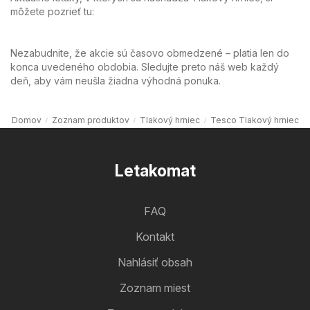
môžete pozrieť tu:
Nezabudnite, že akcie sú časovo obmedzené – platia len do
konca uvedeného obdobia. Sledujte preto náš web každý
deň, aby vám neušla žiadna výhodná ponuka.
Domov
Zoznam produktov
Tlakový hrniec
Tesco Tlakový hrniec
Letakomat
FAQ
Kontakt
Nahlásiť obsah
Zoznam miest