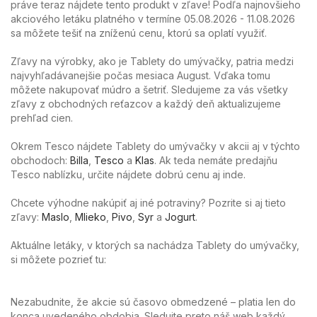
práve teraz nájdete tento produkt v zľave! Podľa najnovšieho
akciového letáku platného v termíne 05.08.2026 - 11.08.2026
sa môžete tešiť na zníženú cenu, ktorú sa oplatí využiť.
Zľavy na výrobky, ako je Tablety do umývačky, patria medzi
najvyhľadávanejšie počas mesiaca August. Vďaka tomu
môžete nakupovať múdro a šetriť. Sledujeme za vás všetky
zľavy z obchodných reťazcov a každý deň aktualizujeme
prehľad cien.
Okrem Tesco nájdete Tablety do umývačky v akcii aj v týchto
obchodoch:
Billa
,
Tesco
a
Klas
. Ak teda nemáte predajňu
Tesco nablízku, určite nájdete dobrú cenu aj inde.
Chcete výhodne nakúpiť aj iné potraviny? Pozrite si aj tieto
zľavy:
Maslo
,
Mlieko
,
Pivo
,
Syr
a
Jogurt
.
Aktuálne letáky, v ktorých sa nachádza Tablety do umývačky,
si môžete pozrieť tu:
Nezabudnite, že akcie sú časovo obmedzené – platia len do
konca uvedeného obdobia. Sledujte preto náš web každý