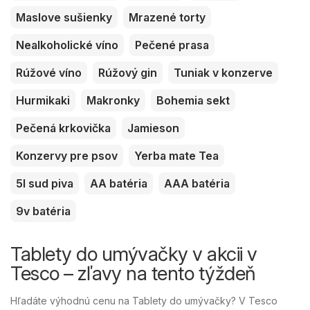
Maslove sušienky
Mrazené torty
Nealkoholické víno
Pečené prasa
Rúžové víno
Rúžový gin
Tuniak v konzerve
Hurmikaki
Makronky
Bohemia sekt
Pečená krkovička
Jamieson
Konzervy pre psov
Yerba mate Tea
5l sud piva
AA batéria
AAA batéria
9v batéria
Tablety do umývačky v akcii v
Tesco – zľavy na tento týždeň
Hľadáte výhodnú cenu na Tablety do umývačky? V Tesco