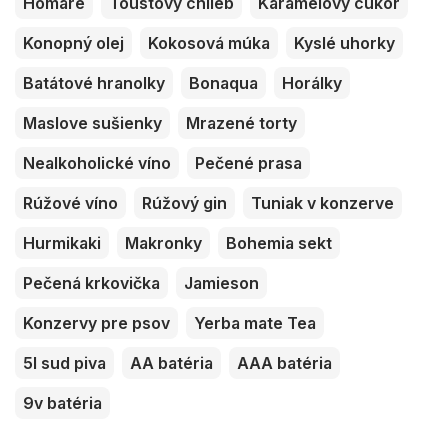
Homáre
Toustový chlieb
Karamelový cukor
Konopný olej
Kokosová múka
Kyslé uhorky
Batátové hranolky
Bonaqua
Horálky
Maslove sušienky
Mrazené torty
Nealkoholické víno
Pečené prasa
Rúžové víno
Rúžový gin
Tuniak v konzerve
Hurmikaki
Makronky
Bohemia sekt
Pečená krkovička
Jamieson
Konzervy pre psov
Yerba mate Tea
5l sud piva
AA batéria
AAA batéria
9v batéria