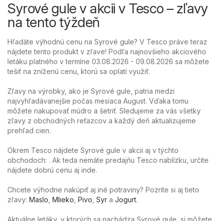
Syrové gule v akcii v Tesco – zľavy
na tento týždeň
Hľadáte výhodnú cenu na Syrové gule? V Tesco práve teraz
nájdete tento produkt v zľave! Podľa najnovšieho akciového
letáku platného v termíne 03.08.2026 - 09.08.2026 sa môžete
tešiť na zníženú cenu, ktorú sa oplatí využiť.
Zľavy na výrobky, ako je Syrové gule, patria medzi
najvyhľadávanejšie počas mesiaca August. Vďaka tomu
môžete nakupovať múdro a šetriť. Sledujeme za vás všetky
zľavy z obchodných reťazcov a každý deň aktualizujeme
prehľad cien.
Okrem Tesco nájdete Syrové gule v akcii aj v týchto
obchodoch: . Ak teda nemáte predajňu Tesco nablízku, určite
nájdete dobrú cenu aj inde.
Chcete výhodne nakúpiť aj iné potraviny? Pozrite si aj tieto
zľavy:
Maslo
,
Mlieko
,
Pivo
,
Syr
a
Jogurt
.
Aktuálne letáky, v ktorých sa nachádza Syrové gule, si môžete