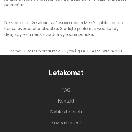
pozrieť tu:
Nezabudnite, že akcie sú časovo obmedzené – platia len do
konca uvedeného obdobia. Sledujte preto náš web každý
deň, aby vám neušla žiadna výhodná ponuka.
Domov
Zoznam produktov
Syrové gule
Tesco Syrové gule
Letakomat
FAQ
Kontakt
Nahlásiť obsah
Zoznam miest