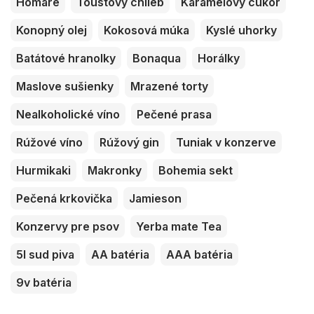
Homáre
Toustový chlieb
Karamelový cukor
Konopný olej
Kokosová múka
Kyslé uhorky
Batátové hranolky
Bonaqua
Horálky
Maslove sušienky
Mrazené torty
Nealkoholické víno
Pečené prasa
Rúžové víno
Rúžový gin
Tuniak v konzerve
Hurmikaki
Makronky
Bohemia sekt
Pečená krkovička
Jamieson
Konzervy pre psov
Yerba mate Tea
5l sud piva
AA batéria
AAA batéria
9v batéria