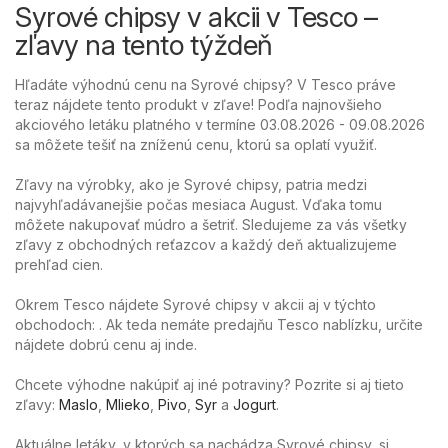
Syrové chipsy v akcii v Tesco –
zľavy na tento týždeň
Hľadáte výhodnú cenu na Syrové chipsy? V Tesco práve
teraz nájdete tento produkt v zľave! Podľa najnovšieho
akciového letáku platného v termíne 03.08.2026 - 09.08.2026
sa môžete tešiť na zníženú cenu, ktorú sa oplatí využiť.
Zľavy na výrobky, ako je Syrové chipsy, patria medzi
najvyhľadávanejšie počas mesiaca August. Vďaka tomu
môžete nakupovať múdro a šetriť. Sledujeme za vás všetky
zľavy z obchodných reťazcov a každý deň aktualizujeme
prehľad cien.
Okrem Tesco nájdete Syrové chipsy v akcii aj v týchto
obchodoch: . Ak teda nemáte predajňu Tesco nablízku, určite
nájdete dobrú cenu aj inde.
Chcete výhodne nakúpiť aj iné potraviny? Pozrite si aj tieto
zľavy:
Maslo
,
Mlieko
,
Pivo
,
Syr
a
Jogurt
.
Aktuálne letáky, v ktorých sa nachádza Syrové chipsy, si