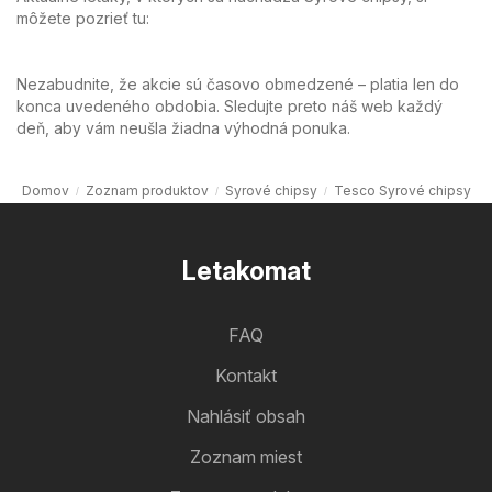
môžete pozrieť tu:
Nezabudnite, že akcie sú časovo obmedzené – platia len do
konca uvedeného obdobia. Sledujte preto náš web každý
deň, aby vám neušla žiadna výhodná ponuka.
Domov
Zoznam produktov
Syrové chipsy
Tesco Syrové chipsy
Letakomat
FAQ
Kontakt
Nahlásiť obsah
Zoznam miest