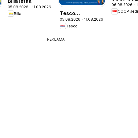
Billa leták
06.08.2026 - 
leták
05.08.2026 - 11.08.2026
COOP Jed
Tesco
Billa
05.08.2026 - 11.08.2026
Hypermarket -
6
Tesco
leták
REKLAMA