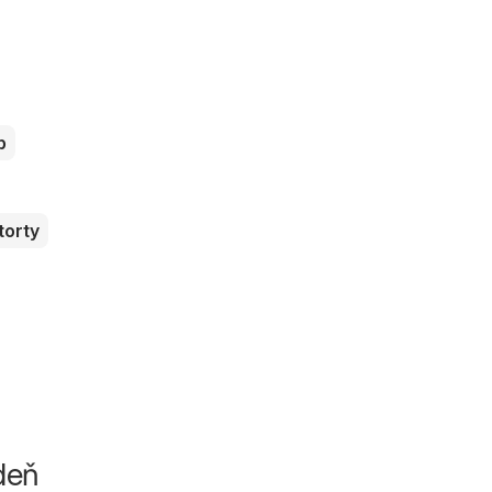
b
torty
ždeň