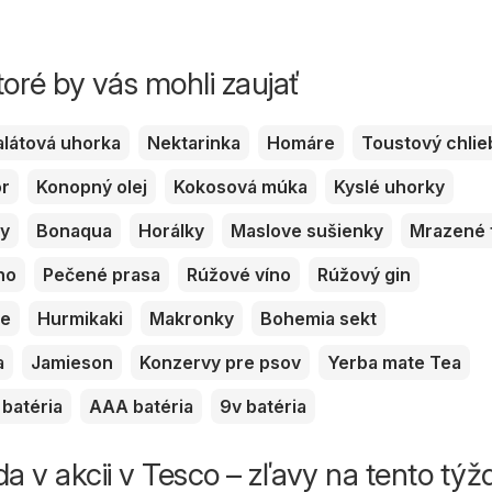
toré by vás mohli zaujať
alátová uhorka
Nektarinka
Homáre
Toustový chlie
or
Konopný olej
Kokosová múka
Kyslé uhorky
ky
Bonaqua
Horálky
Maslove sušienky
Mrazené 
no
Pečené prasa
Rúžové víno
Rúžový gin
ve
Hurmikaki
Makronky
Bohemia sekt
a
Jamieson
Konzervy pre psov
Yerba mate Tea
batéria
AAA batéria
9v batéria
da v akcii v Tesco – zľavy na tento tý