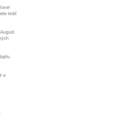
ľave!
te tešiť
 August.
ných
dajňu
r
a
.