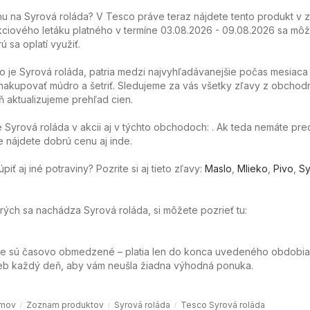
 na Syrová roláda? V Tesco práve teraz nájdete tento produkt v z
ciového letáku platného v termíne 03.08.2026 - 09.08.2026 sa môže
ú sa oplatí využiť.
o je Syrová roláda, patria medzi najvyhľadávanejšie počas mesiaca
akupovať múdro a šetriť. Sledujeme za vás všetky zľavy z obchod
 aktualizujeme prehľad cien.
Syrová roláda v akcii aj v týchto obchodoch: . Ak teda nemáte pre
e nájdete dobrú cenu aj inde.
ť aj iné potraviny? Pozrite si aj tieto zľavy:
Maslo
,
Mlieko
,
Pivo
,
Sy
orých sa nachádza Syrová roláda, si môžete pozrieť tu:
ie sú časovo obmedzené – platia len do konca uvedeného obdobia
web každý deň, aby vám neušla žiadna výhodná ponuka.
mov
Zoznam produktov
Syrová roláda
Tesco Syrová roláda