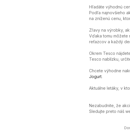
Hľadáte výhodnú cenu
Podľa najnovšieho ak
na zníženú cenu, ktor
Zľavy na výrobky, ak
Vďaka tomu môžete n
reťazcov a každý deň
Okrem Tesco nájdete 
Tesco nablízku, určit
Chcete výhodne nakúpi
Jogurt
.
Aktuálne letáky, v kt
Nezabudnite, že akc
Sledujte preto náš 
Do