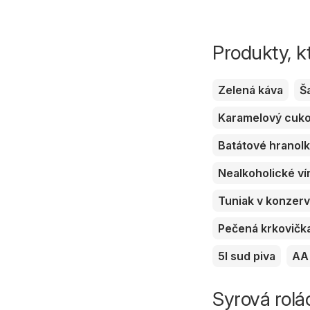
Produkty, k
Zelená káva
Š
Karamelový cuk
Batátové hranol
Nealkoholické ví
Tuniak v konzer
Pečená krkovičk
5l sud piva
AA 
Syrová rolá