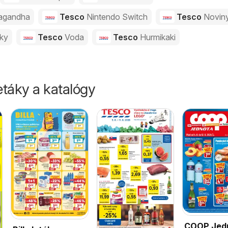
agandha
Tesco
Nintendo Switch
Tesco
Novin
vky
Tesco
Voda
Tesco
Hurmikaki
táky a katalógy
COOP Jed