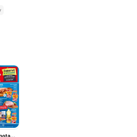
y
nota