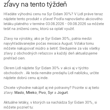
zľavy na tento týždeň
Hľadáte výhodnú cenu na Syr Eidam 30%? V Lidl práve teraz
nájdete tento produkt v zľave! Podľa najnovšieho akciového
letáku platného v termíne 03.08.2026 - 09.08.2026 sa môžete
tešiť na zníženú cenu, ktorú sa oplatí využiť.
Zľavy na výrobky, ako je Syr Eidam 30%, patria medzi
najvyhľadávanejšie počas mesiaca August. Vďaka tomu
môžete nakupovať múdro a šetriť. Sledujeme za vás všetky
zľavy z obchodných reťazcov a každý deň aktualizujeme
prehľad cien.
Okrem Lidl nájdete Syr Eidam 30% v akcii aj v týchto
obchodoch: . Ak teda nemáte predajňu Lidl nablízku, určite
nájdete dobrú cenu aj inde.
Chcete výhodne nakúpiť aj iné potraviny? Pozrite si aj tieto
zľavy:
Maslo
,
Mlieko
,
Pivo
,
Syr
a
Jogurt
.
Aktuálne letáky, v ktorých sa nachádza Syr Eidam 30%, si
môžete pozrieť tu: