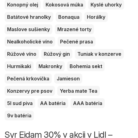
Konopný olej
Kokosová múka
Kyslé uhorky
Batátové hranolky
Bonaqua
Horálky
Maslove sušienky
Mrazené torty
Nealkoholické víno
Pečené prasa
Rúžové víno
Rúžový gin
Tuniak v konzerve
Hurmikaki
Makronky
Bohemia sekt
Pečená krkovička
Jamieson
Konzervy pre psov
Yerba mate Tea
5l sud piva
AA batéria
AAA batéria
9v batéria
Syr Eidam 30% v akcii v Lidl –