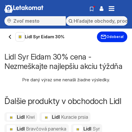
Letakomat
Lidl Syr Eidam 30%
Odoberať
Lidl Syr Eidam 30% cena -
Nezmeškajte najlepšiu akciu týždňa
Pre daný výraz sme nenašli žiadne výsledky.
Ďalšie produkty v obchodoch Lidl
Lidl
Kiwi
Lidl
Kuracie prsia
Lidl
Bravčová panenka
Lidl
Syr