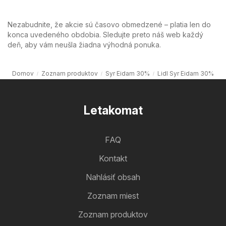
Nezabudnite, že akcie sú časovo obmedzené – platia len do
konca uvedeného obdobia. Sledujte preto náš web každý
deň, aby vám neušla žiadna výhodná ponuka.
Domov
Zoznam produktov
Syr Eidam 30%
Lidl Syr Eidam 30%
Letakomat
FAQ
Kontakt
Nahlásiť obsah
Zoznam miest
Zoznam produktov