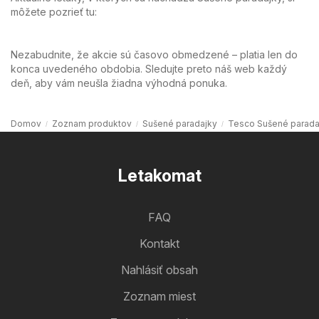
môžete pozrieť tu:
Nezabudnite, že akcie sú časovo obmedzené – platia len do
konca uvedeného obdobia. Sledujte preto náš web každý
deň, aby vám neušla žiadna výhodná ponuka.
Domov
Zoznam produktov
Sušené paradajky
Tesco Sušené parada
Letakomat
FAQ
Kontakt
Nahlásiť obsah
Zoznam miest