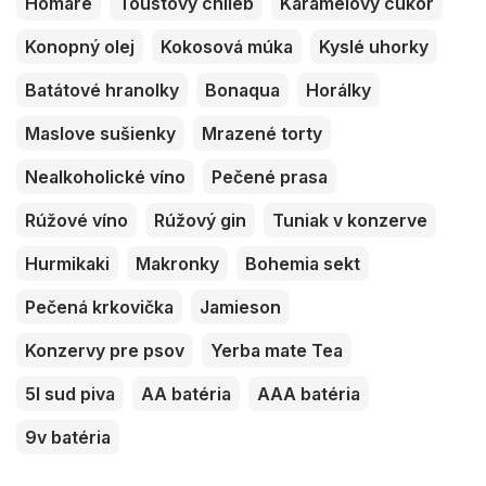
Homáre
Toustový chlieb
Karamelový cukor
Konopný olej
Kokosová múka
Kyslé uhorky
Batátové hranolky
Bonaqua
Horálky
Maslove sušienky
Mrazené torty
Nealkoholické víno
Pečené prasa
Rúžové víno
Rúžový gin
Tuniak v konzerve
Hurmikaki
Makronky
Bohemia sekt
Pečená krkovička
Jamieson
Konzervy pre psov
Yerba mate Tea
5l sud piva
AA batéria
AAA batéria
9v batéria