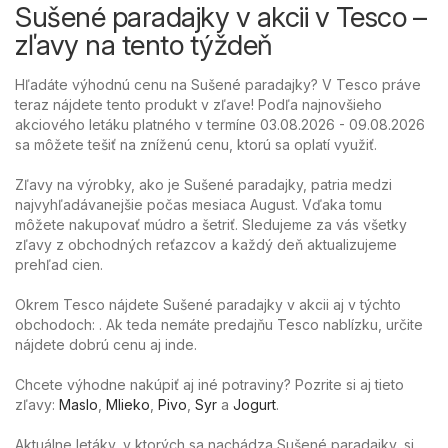
Sušené paradajky v akcii v Tesco –
zľavy na tento týždeň
Hľadáte výhodnú cenu na Sušené paradajky? V Tesco práve
teraz nájdete tento produkt v zľave! Podľa najnovšieho
akciového letáku platného v termíne 03.08.2026 - 09.08.2026
sa môžete tešiť na zníženú cenu, ktorú sa oplatí využiť.
Zľavy na výrobky, ako je Sušené paradajky, patria medzi
najvyhľadávanejšie počas mesiaca August. Vďaka tomu
môžete nakupovať múdro a šetriť. Sledujeme za vás všetky
zľavy z obchodných reťazcov a každý deň aktualizujeme
prehľad cien.
Okrem Tesco nájdete Sušené paradajky v akcii aj v týchto
obchodoch: . Ak teda nemáte predajňu Tesco nablízku, určite
nájdete dobrú cenu aj inde.
Chcete výhodne nakúpiť aj iné potraviny? Pozrite si aj tieto
zľavy:
Maslo
,
Mlieko
,
Pivo
,
Syr
a
Jogurt
.
Aktuálne letáky, v ktorých sa nachádza Sušené paradajky, si