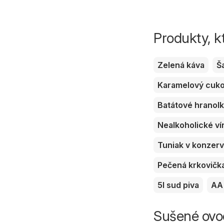
Produkty, k
Zelená káva
Š
Karamelový cuk
Batátové hranol
Nealkoholické ví
Tuniak v konzer
Pečená krkovičk
5l sud piva
AA 
Sušené ovoc