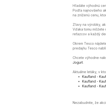
Hľadáte výhodnú cen
Podľa najnovšieho ak
na zníženú cenu, ktor
Zľavy na výrobky, ak
Vďaka tomu môžete n
reťazcov a každý deň
Okrem Tesco nájdete
predajňu Tesco nablíz
Chcete výhodne nakúpi
Jogurt
.
Aktuálne letáky, v k
Kaufland - Kau
Kaufland - Kau
Kaufland - Kau
Nezabudnite, že akc