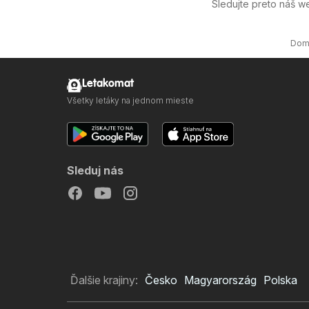
Sledujte preto náš 
Dom
Letakomat
Všetky letáky na jednom mieste
Sleduj nás
Ďalšie krajiny:
Česko
Magyarország
Polska