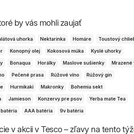
toré by vás mohli zaujať
alátová uhorka
Nektarinka
Homáre
Toustový chlie
or
Konopný olej
Kokosová múka
Kyslé uhorky
ky
Bonaqua
Horálky
Maslove sušienky
Mrazené 
no
Pečené prasa
Rúžové víno
Rúžový gin
ve
Hurmikaki
Makronky
Bohemia sekt
a
Jamieson
Konzervy pre psov
Yerba mate Tea
batéria
AAA batéria
9v batéria
ie v akcii v Tesco – zľavy na tento tý