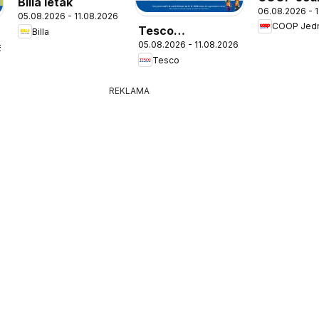
Billa leták
06.08.2026 - 
leták
05.08.2026 - 11.08.2026
COOP Jed
Tesco
Billa
05.08.2026 - 11.08.2026
Hypermarket -
6
Tesco
leták
REKLAMA