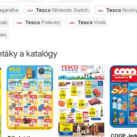
agandha
Tesco
Nintendo Switch
Tesco
Novin
kaki
Tesco
Polievky
Tesco
Voda
ies
táky a katalógy
COOP Jed