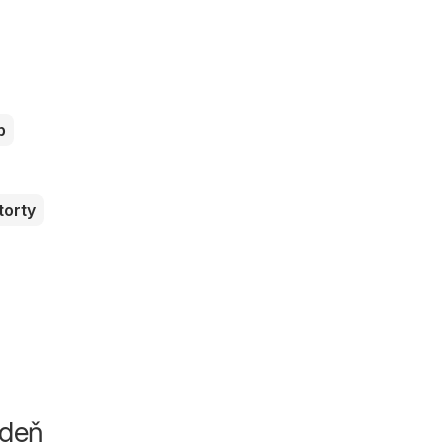
b
torty
ždeň