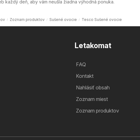
web každý deň, aby vám neušla žiadna výhodná ponuka.
ov
Zoznam produktov
Sušené ovocie
Tesco Sušené ovocie
Letakomat
FAQ
Kontakt
Nahlásiť obsah
Zoznam miest
Zoznam produktov