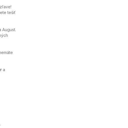
zľave!
te tešiť
a August.
ných
 nemáte
r
a
.