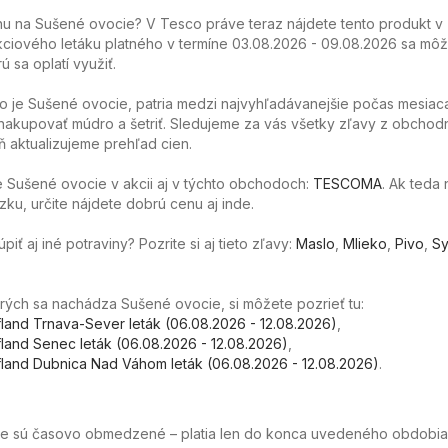
u na Sušené ovocie? V Tesco práve teraz nájdete tento produkt v 
ciového letáku platného v termíne 03.08.2026 - 09.08.2026 sa môže
ú sa oplatí využiť.
o je Sušené ovocie, patria medzi najvyhľadávanejšie počas mesiac
akupovať múdro a šetriť. Sledujeme za vás všetky zľavy z obchod
 aktualizujeme prehľad cien.
 Sušené ovocie v akcii aj v týchto obchodoch:
TESCOMA
. Ak teda
ku, určite nájdete dobrú cenu aj inde.
ť aj iné potraviny? Pozrite si aj tieto zľavy:
Maslo
,
Mlieko
,
Pivo
,
Sy
torých sa nachádza Sušené ovocie, si môžete pozrieť tu:
fland Trnava-Sever leták (06.08.2026 - 12.08.2026)
,
fland Senec leták (06.08.2026 - 12.08.2026)
,
fland Dubnica Nad Váhom leták (06.08.2026 - 12.08.2026)
.
ie sú časovo obmedzené – platia len do konca uvedeného obdobia