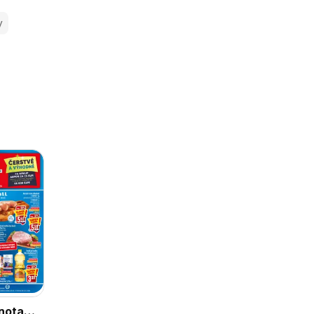
y
nota