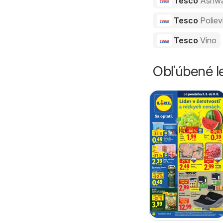
Tesco
Ashw
Tesco
Polie
Tesco
Víno
Obľúbené le