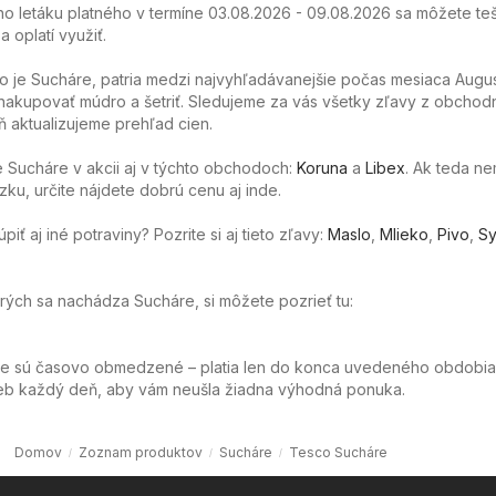
o letáku platného v termíne 03.08.2026 - 09.08.2026 sa môžete teš
 oplatí využiť.
o je Sucháre, patria medzi najvyhľadávanejšie počas mesiaca Augus
akupovať múdro a šetriť. Sledujeme za vás všetky zľavy z obchod
 aktualizujeme prehľad cien.
 Sucháre v akcii aj v týchto obchodoch:
Koruna
a
Libex
. Ak teda n
ku, určite nájdete dobrú cenu aj inde.
ť aj iné potraviny? Pozrite si aj tieto zľavy:
Maslo
,
Mlieko
,
Pivo
,
Sy
orých sa nachádza Sucháre, si môžete pozrieť tu:
ie sú časovo obmedzené – platia len do konca uvedeného obdobia
web každý deň, aby vám neušla žiadna výhodná ponuka.
Domov
Zoznam produktov
Sucháre
Tesco Sucháre