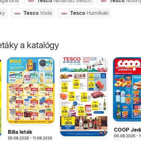
agandha
Tesco
Nintendo Switch
Tesco
Novin
vky
Tesco
Voda
Tesco
Hurmikaki
táky a katalógy
COOP Jed
Billa leták
06.08.2026 - 
leták
05.08.2026 - 11.08.2026