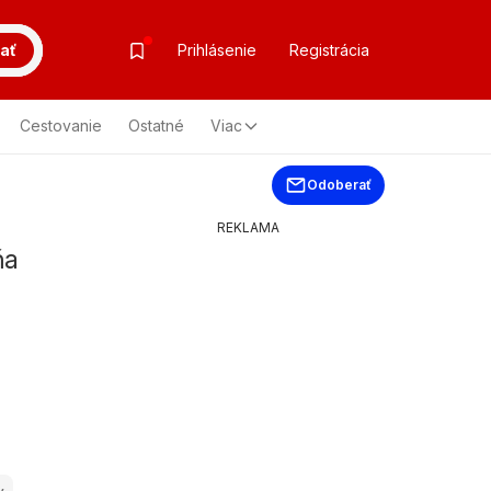
ať
Prihlásenie
Registrácia
Cestovanie
Ostatné
Viac
Odoberať
REKLAMA
ňa