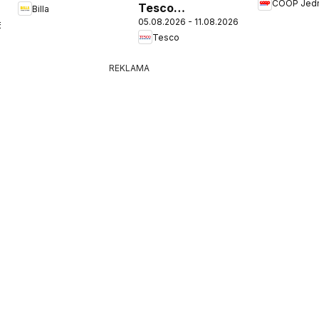
COOP Jed
Tesco
Billa
05.08.2026 - 11.08.2026
Hypermarket -
6
Tesco
leták
REKLAMA