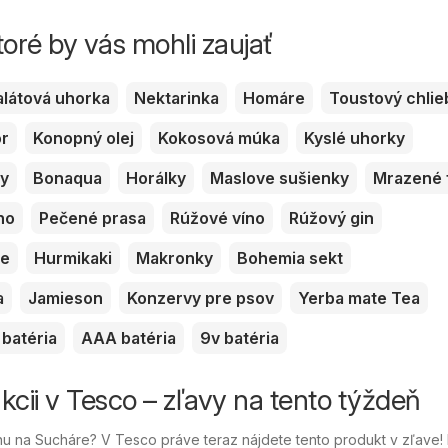
toré by vás mohli zaujať
alátová uhorka
Nektarinka
Homáre
Toustový chlie
or
Konopný olej
Kokosová múka
Kyslé uhorky
ky
Bonaqua
Horálky
Maslove sušienky
Mrazené 
no
Pečené prasa
Rúžové víno
Rúžový gin
ve
Hurmikaki
Makronky
Bohemia sekt
a
Jamieson
Konzervy pre psov
Yerba mate Tea
batéria
AAA batéria
9v batéria
kcii v Tesco – zľavy na tento týždeň
u na Sucháre? V Tesco práve teraz nájdete tento produkt v zľave!