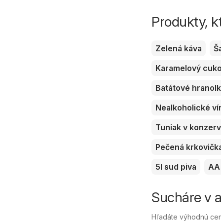
Produkty, k
Zelená káva
Š
Karamelový cuk
Batátové hranol
Nealkoholické ví
Tuniak v konzer
Pečená krkovičk
5l sud piva
AA 
Sucháre v a
Hľadáte výhodnú cen