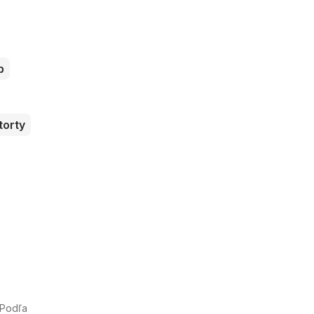
b
torty
 Podľa