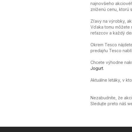
najnovšieho akciovéh
zníženú cenu, ktorú sa
Zľavy na výrobky, ak
Vďaka tomu môžete n
reťazcov a každý deň
Okrem Tesco nájdete
predajňu Tesco nablíz
Chcete výhodne nakúpi
Jogurt
.
Aktuálne letáky, v kt
Nezabudnite, že akc
Sledujte preto náš 