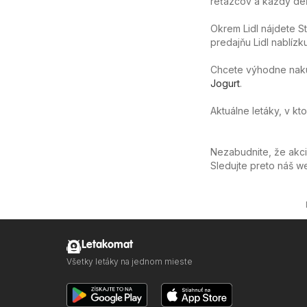
reťazcov a každý deň
Okrem Lidl nájdete St
predajňu Lidl nablízk
Chcete výhodne nakúpi
Jogurt
.
Aktuálne letáky, v kt
Nezabudnite, že akc
Sledujte preto náš 
Letakomat
Všetky letáky na jednom mieste