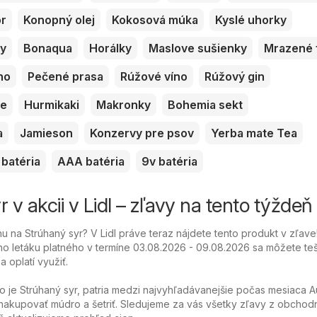
or
Konopný olej
Kokosová múka
Kyslé uhorky
ky
Bonaqua
Horálky
Maslove sušienky
Mrazené 
no
Pečené prasa
Rúžové víno
Rúžový gin
ve
Hurmikaki
Makronky
Bohemia sekt
a
Jamieson
Konzervy pre psov
Yerba mate Tea
batéria
AAA batéria
9v batéria
 v akcii v Lidl – zľavy na tento týždeň
 na Strúhaný syr? V Lidl práve teraz nájdete tento produkt v zľave
o letáku platného v termíne 03.08.2026 - 09.08.2026 sa môžete teš
 oplatí využiť.
o je Strúhaný syr, patria medzi najvyhľadávanejšie počas mesiaca A
akupovať múdro a šetriť. Sledujeme za vás všetky zľavy z obchod