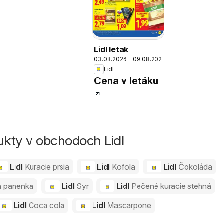
Lidl leták
03.08.2026 - 09.08.2026
Lidl
Cena v letáku
ukty v obchodoch Lidl
Lidl
Kuracie prsia
Lidl
Kofola
Lidl
Čokoláda
á panenka
Lidl
Syr
Lidl
Pečené kuracie stehná
Lidl
Coca cola
Lidl
Mascarpone