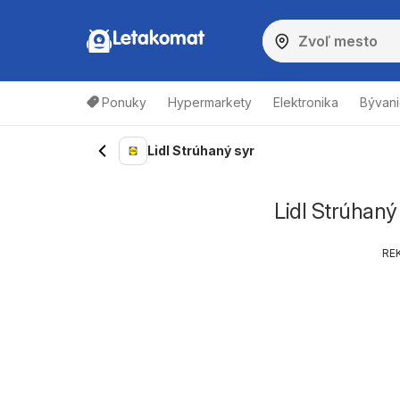
Letakomat
Ponuky
Hypermarkety
Elektronika
Bývani
Lidl Strúhaný syr
Lidl Strúhaný
RE