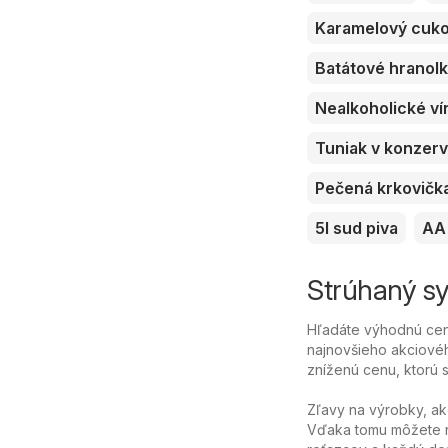
Karamelový cuk
Batátové hranol
Nealkoholické ví
Tuniak v konzer
Pečená krkovičk
5l sud piva
AA 
Strúhaný syr
Hľadáte výhodnú cenu
najnovšieho akciovéh
zníženú cenu, ktorú sa
Zľavy na výrobky, ak
Vďaka tomu môžete n