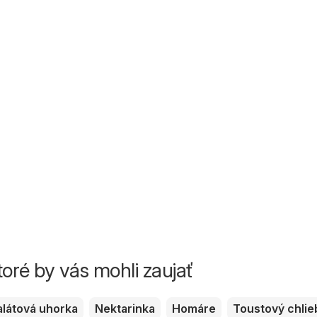
toré by vás mohli zaujať
alátová uhorka
Nektarinka
Homáre
Toustový chlie