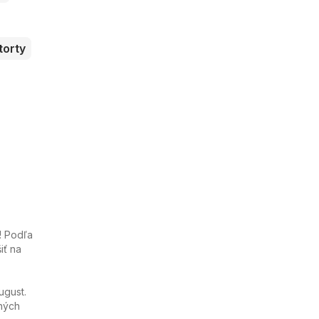
torty
! Podľa
iť na
ugust.
ných