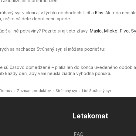
 aktualizujeme prehľad cien.
rúhaný syr v akcii aj v týchto obchodoch:
Lidl
a
Klas
. Ak teda nemát
u, určite nájdete dobrú cenu aj inde.
ť aj iné potraviny? Pozrite si aj tieto zľavy:
Maslo
,
Mlieko
,
Pivo
,
Sy
orých sa nachádza Strúhaný syr, si môžete pozrieť tu:
ie sú časovo obmedzené – platia len do konca uvedeného obdobia
web každý deň, aby vám neušla žiadna výhodná ponuka.
Domov
Zoznam produktov
Strúhaný syr
Lidl Strúhaný syr
Letakomat
FAQ