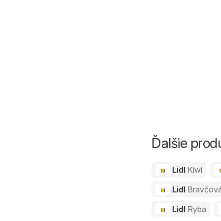
Ďalšie prod
Lidl
Kiwi
Lidl
Bravčov
Lidl
Ryba