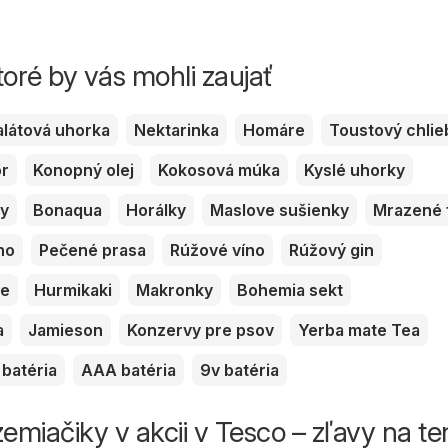
toré by vás mohli zaujať
alátová uhorka
Nektarinka
Homáre
Toustový chlie
or
Konopný olej
Kokosová múka
Kyslé uhorky
ky
Bonaqua
Horálky
Maslove sušienky
Mrazené 
no
Pečené prasa
Rúžové víno
Rúžový gin
ve
Hurmikaki
Makronky
Bohemia sekt
a
Jamieson
Konzervy pre psov
Yerba mate Tea
batéria
AAA batéria
9v batéria
emiačiky v akcii v Tesco – zľavy na te