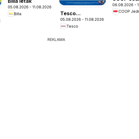
Billa leták
06.08.2026 - 
leták
05.08.2026 - 11.08.2026
COOP Jed
Tesco
Billa
05.08.2026 - 11.08.2026
Hypermarket -
6
Tesco
leták
REKLAMA