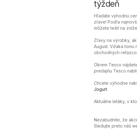
týždeň
Hľadáte výhodnú cenu
zľave! Podľa najnovš
môžete tešiť na zníže
Zľavy na výrobky, ak
August. Vďaka tomu m
obchodných reťazcov
Okrem Tesco nájdete 
predajňu Tesco nablíz
Chcete výhodne nakúpi
Jogurt
.
Aktuálne letáky, v kt
Nezabudnite, že akc
Sledujte preto náš 