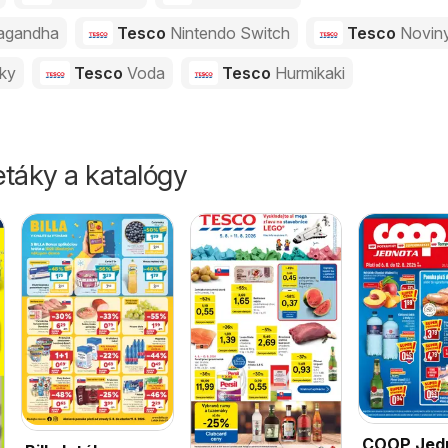
agandha
Tesco
Nintendo Switch
Tesco
Novin
vky
Tesco
Voda
Tesco
Hurmikaki
táky a katalógy
COOP Jed