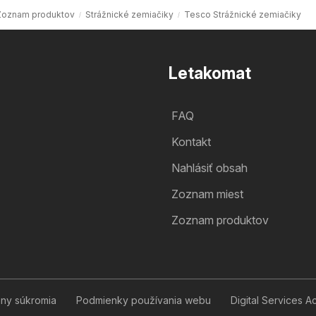
Zoznam produktov
Strážnické zemiačiky
Tesco Strážnické zemiačiky
Letakomat
FAQ
Kontakt
Nahlásiť obsah
Zoznam miest
Zoznam produktov
any súkromia
Podmienky používania webu
Digital Services A