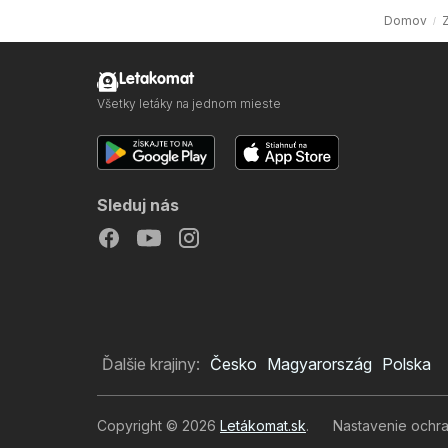
Domov
Letakomat
Všetky letáky na jednom mieste
Sleduj nás
Ďalšie krajiny:
Česko
Magyarország
Polska
Copyright © 2026
Letákomat.sk
.
Nastavenie ochr