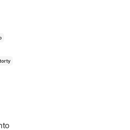
b
torty
nto