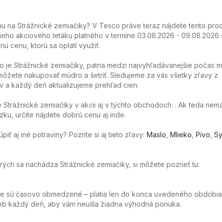
 na Strážnické zemiačiky? V Tesco práve teraz nájdete tento prod
ieho akciového letáku platného v termíne 03.08.2026 - 09.08.2026 
nú cenu, ktorú sa oplatí využiť.
o je Strážnické zemiačiky, patria medzi najvyhľadávanejšie počas 
ôžete nakupovať múdro a šetriť. Sledujeme za vás všetky zľavy z
 a každý deň aktualizujeme prehľad cien.
Strážnické zemiačiky v akcii aj v týchto obchodoch: . Ak teda nem
ku, určite nájdete dobrú cenu aj inde.
ť aj iné potraviny? Pozrite si aj tieto zľavy:
Maslo
,
Mlieko
,
Pivo
,
Sy
orých sa nachádza Strážnické zemiačiky, si môžete pozrieť tu:
ie sú časovo obmedzené – platia len do konca uvedeného obdobia
web každý deň, aby vám neušla žiadna výhodná ponuka.