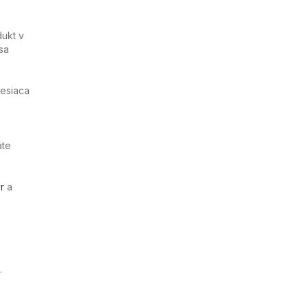
ukt v
sa
mesiaca
áte
r
a
.