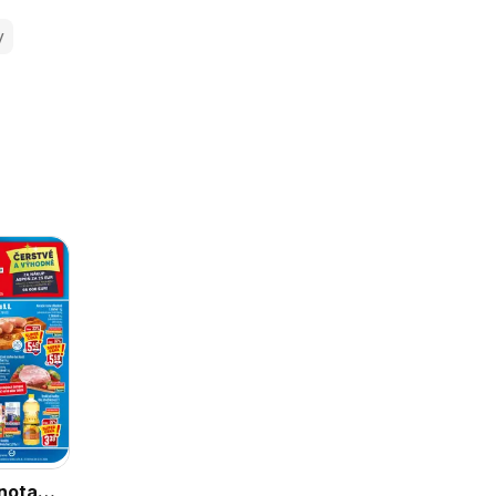
y
nota