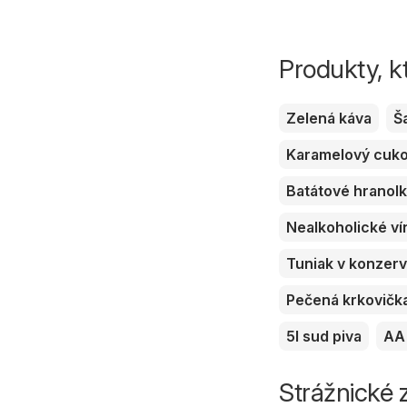
Produkty, k
Zelená káva
Š
Karamelový cuk
Batátové hranol
Nealkoholické ví
Tuniak v konzer
Pečená krkovičk
5l sud piva
AA 
Strážnické z