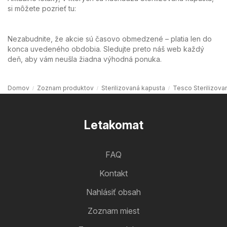
si môžete pozrieť tu:
Nezabudnite, že akcie sú časovo obmedzené – platia len do
konca uvedeného obdobia. Sledujte preto náš web každý
deň, aby vám neušla žiadna výhodná ponuka.
Domov
Zoznam produktov
Sterilizovaná kapusta
Tesco Sterilizova
Letakomat
FAQ
Kontakt
Nahlásiť obsah
Zoznam miest