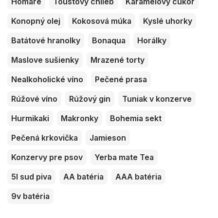
Homáre
Toustový chlieb
Karamelový cukor
Konopný olej
Kokosová múka
Kyslé uhorky
Batátové hranolky
Bonaqua
Horálky
Maslove sušienky
Mrazené torty
Nealkoholické víno
Pečené prasa
Rúžové víno
Rúžový gin
Tuniak v konzerve
Hurmikaki
Makronky
Bohemia sekt
Pečená krkovička
Jamieson
Konzervy pre psov
Yerba mate Tea
5l sud piva
AA batéria
AAA batéria
9v batéria