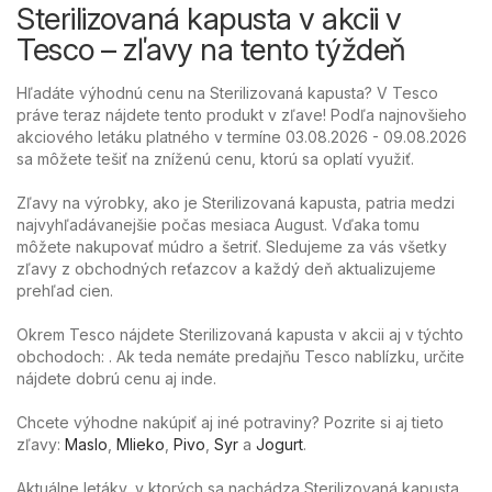
Sterilizovaná kapusta v akcii v
Tesco – zľavy na tento týždeň
Hľadáte výhodnú cenu na Sterilizovaná kapusta? V Tesco
práve teraz nájdete tento produkt v zľave! Podľa najnovšieho
akciového letáku platného v termíne 03.08.2026 - 09.08.2026
sa môžete tešiť na zníženú cenu, ktorú sa oplatí využiť.
Zľavy na výrobky, ako je Sterilizovaná kapusta, patria medzi
najvyhľadávanejšie počas mesiaca August. Vďaka tomu
môžete nakupovať múdro a šetriť. Sledujeme za vás všetky
zľavy z obchodných reťazcov a každý deň aktualizujeme
prehľad cien.
Okrem Tesco nájdete Sterilizovaná kapusta v akcii aj v týchto
obchodoch: . Ak teda nemáte predajňu Tesco nablízku, určite
nájdete dobrú cenu aj inde.
Chcete výhodne nakúpiť aj iné potraviny? Pozrite si aj tieto
zľavy:
Maslo
,
Mlieko
,
Pivo
,
Syr
a
Jogurt
.
Aktuálne letáky, v ktorých sa nachádza Sterilizovaná kapusta,