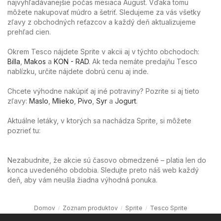
najvyhľadávanejšie počas mesiaca August. Vďaka tomu
môžete nakupovať múdro a šetriť. Sledujeme za vás všetky
zľavy z obchodných reťazcov a každý deň aktualizujeme
prehľad cien.
Okrem Tesco nájdete Sprite v akcii aj v týchto obchodoch:
Billa
,
Makos
a
KON - RAD
. Ak teda nemáte predajňu Tesco
nablízku, určite nájdete dobrú cenu aj inde.
Chcete výhodne nakúpiť aj iné potraviny? Pozrite si aj tieto
zľavy:
Maslo
,
Mlieko
,
Pivo
,
Syr
a
Jogurt
.
Aktuálne letáky, v ktorých sa nachádza Sprite, si môžete
pozrieť tu:
Nezabudnite, že akcie sú časovo obmedzené – platia len do
konca uvedeného obdobia. Sledujte preto náš web každý
deň, aby vám neušla žiadna výhodná ponuka.
Domov
Zoznam produktov
Sprite
Tesco Sprite