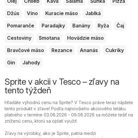
Olej
Chlieb
Káva
Saláma
Šunka
Pizza
Džús
Víno
Kuracie mäso
Jablká
Pomaranče
Paradajky
Banány
Ryža
Čaj
Cestoviny
Smotana
Hovädzie mäso
Bravčové mäso
Rezance
Ananás
Cukríky
Gin
Jahody
Sprite v akcii v Tesco – zľavy na
tento týždeň
Hľadáte výhodnú cenu na Sprite? V Tesco práve teraz nájdete
tento produkt v zľave! Podľa najnovšieho akciového letáku
platného v termíne 03.08.2026 - 09.08.2026 sa môžete tešiť na
zníženú cenu, ktorú sa oplatí využiť.
Zľavy na výrobky, ako je Sprite, patria medzi