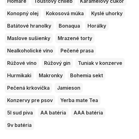
Homáre
Toustový chlieb
Karamelový cukor
Konopný olej
Kokosová múka
Kyslé uhorky
Batátové hranolky
Bonaqua
Horálky
Maslove sušienky
Mrazené torty
Nealkoholické víno
Pečené prasa
Rúžové víno
Rúžový gin
Tuniak v konzerve
Hurmikaki
Makronky
Bohemia sekt
Pečená krkovička
Jamieson
Konzervy pre psov
Yerba mate Tea
5l sud piva
AA batéria
AAA batéria
9v batéria