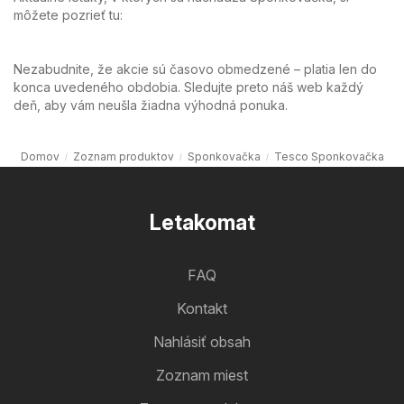
môžete pozrieť tu:
Nezabudnite, že akcie sú časovo obmedzené – platia len do
konca uvedeného obdobia. Sledujte preto náš web každý
deň, aby vám neušla žiadna výhodná ponuka.
Domov
Zoznam produktov
Sponkovačka
Tesco Sponkovačka
Letakomat
FAQ
Kontakt
Nahlásiť obsah
Zoznam miest