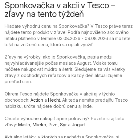
Sponkovačka v akcii v Tesco –
zľavy na tento týždeň
Hľadáte výhodnú cenu na Sponkovačka? V Tesco práve teraz
nájdete tento produkt v zľave! Podľa najnovšieho akciového
letáku platného v termíne 03.08.2026 - 09.08.2026 sa môžete
tešiť na zníženú cenu, ktorú sa oplatí využiť.
Zľavy na výrobky, ako je Sponkovačka, patria medzi
najvyhľadávanejšie počas mesiaca August. Vďaka tomu
môžete nakupovať múdro a šetriť. Sledujeme za vás všetky
zľavy z obchodných reťazcov a každý deň aktualizujeme
prehľad cien.
Okrem Tesco nájdete Sponkovačka v akcii aj v týchto
obchodoch:
Action
a
Hecht
. Ak teda nemáte predajňu Tesco
nablízku, určite nájdete dobrú cenu aj inde.
Chcete výhodne nakúpiť aj iné potraviny? Pozrite si aj tieto
zľavy:
Maslo
,
Mlieko
,
Pivo
,
Syr
a
Jogurt
.
Aktuálne letáky, v ktorých sa nachádza Sponkovačka, si