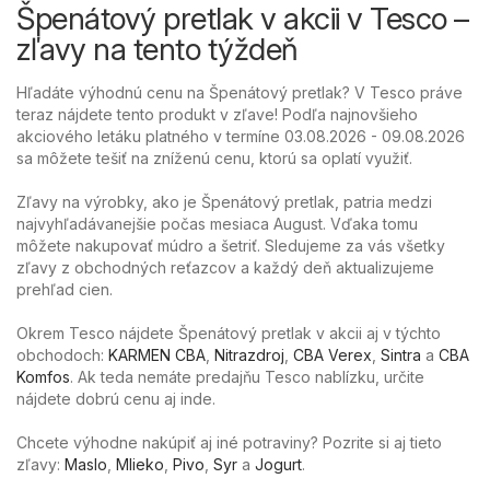
Špenátový pretlak v akcii v Tesco –
zľavy na tento týždeň
Hľadáte výhodnú cenu na Špenátový pretlak? V Tesco práve
teraz nájdete tento produkt v zľave! Podľa najnovšieho
akciového letáku platného v termíne 03.08.2026 - 09.08.2026
sa môžete tešiť na zníženú cenu, ktorú sa oplatí využiť.
Zľavy na výrobky, ako je Špenátový pretlak, patria medzi
najvyhľadávanejšie počas mesiaca August. Vďaka tomu
môžete nakupovať múdro a šetriť. Sledujeme za vás všetky
zľavy z obchodných reťazcov a každý deň aktualizujeme
prehľad cien.
Okrem Tesco nájdete Špenátový pretlak v akcii aj v týchto
obchodoch:
KARMEN CBA
,
Nitrazdroj
,
CBA Verex
,
Sintra
a
CBA
Komfos
. Ak teda nemáte predajňu Tesco nablízku, určite
nájdete dobrú cenu aj inde.
Chcete výhodne nakúpiť aj iné potraviny? Pozrite si aj tieto
zľavy:
Maslo
,
Mlieko
,
Pivo
,
Syr
a
Jogurt
.