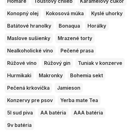
Homáre
Toustový chlieb
Karamelový cukor
Konopný olej
Kokosová múka
Kyslé uhorky
Batátové hranolky
Bonaqua
Horálky
Maslove sušienky
Mrazené torty
Nealkoholické víno
Pečené prasa
Rúžové víno
Rúžový gin
Tuniak v konzerve
Hurmikaki
Makronky
Bohemia sekt
Pečená krkovička
Jamieson
Konzervy pre psov
Yerba mate Tea
5l sud piva
AA batéria
AAA batéria
9v batéria