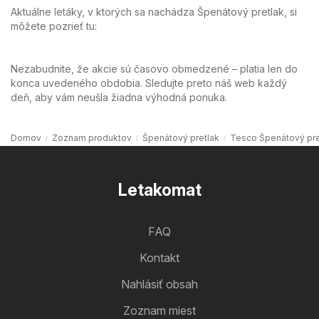
Aktuálne letáky, v ktorých sa nachádza Špenátový pretlak, si
môžete pozrieť tu:
Nezabudnite, že akcie sú časovo obmedzené – platia len do
konca uvedeného obdobia. Sledujte preto náš web každý
deň, aby vám neušla žiadna výhodná ponuka.
Domov
Zoznam produktov
Špenátový pretlak
Tesco Špenátový pre
Letakomat
FAQ
Kontakt
Nahlásiť obsah
Zoznam miest