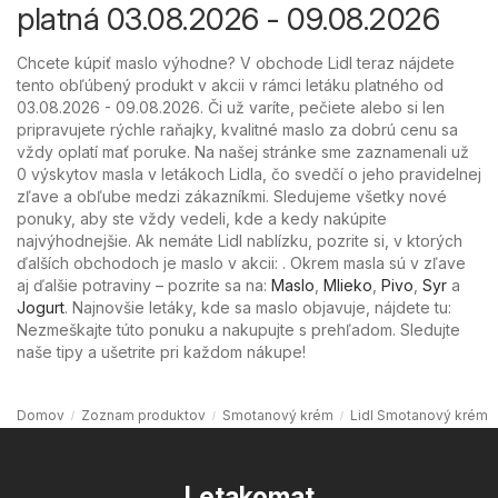
platná 03.08.2026 - 09.08.2026
Chcete kúpiť maslo výhodne? V obchode Lidl teraz nájdete
tento obľúbený produkt v akcii v rámci letáku platného od
03.08.2026 - 09.08.2026. Či už varíte, pečiete alebo si len
pripravujete rýchle raňajky, kvalitné maslo za dobrú cenu sa
vždy oplatí mať poruke. Na našej stránke sme zaznamenali už
0 výskytov masla v letákoch Lidla, čo svedčí o jeho pravidelnej
zľave a obľube medzi zákazníkmi. Sledujeme všetky nové
ponuky, aby ste vždy vedeli, kde a kedy nakúpite
najvýhodnejšie. Ak nemáte Lidl nablízku, pozrite si, v ktorých
ďalších obchodoch je maslo v akcii: . Okrem masla sú v zľave
aj ďalšie potraviny – pozrite sa na:
Maslo
,
Mlieko
,
Pivo
,
Syr
a
Jogurt
. Najnovšie letáky, kde sa maslo objavuje, nájdete tu:
Nezmeškajte túto ponuku a nakupujte s prehľadom. Sledujte
naše tipy a ušetrite pri každom nákupe!
Domov
Zoznam produktov
Smotanový krém
Lidl Smotanový krém
Letakomat