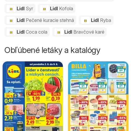
Lidl
Syr
Lidl
Kofola
Lidl
Pečené kuracie stehná
Lidl
Ryba
Lidl
Coca cola
Lidl
Bravčové karé
Obľúbené letáky a katalógy