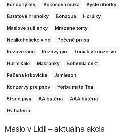
Konopný olej
Kokosová múka
Kyslé uhorky
Batátové hranolky
Bonaqua
Horálky
Maslove sušienky
Mrazené torty
Nealkoholické víno
Pečené prasa
Rúžové víno
Rúžový gin
Tuniak v konzerve
Hurmikaki
Makronky
Bohemia sekt
Pečená krkovička
Jamieson
Konzervy pre psov
Yerba mate Tea
5l sud piva
AA batéria
AAA batéria
9v batéria
Maslo v Lidli – aktuálna akcia