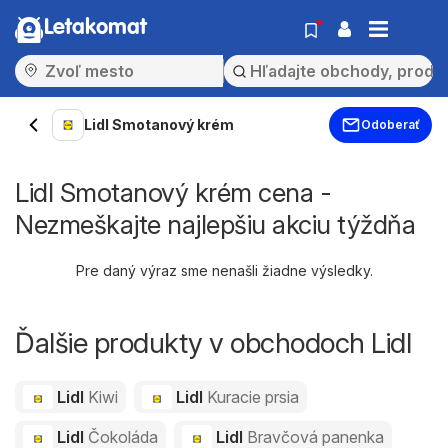
Letakomat
Lidl Smotanový krém
Odoberať
Lidl Smotanový krém cena -
Nezmeškajte najlepšiu akciu týždňa
Pre daný výraz sme nenašli žiadne výsledky.
Ďalšie produkty v obchodoch Lidl
Lidl
Kiwi
Lidl
Kuracie prsia
Lidl
Čokoláda
Lidl
Bravčová panenka