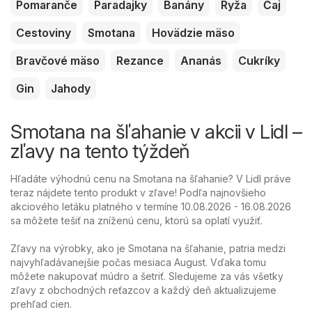
Pomaranče
Paradajky
Banány
Ryža
Čaj
Cestoviny
Smotana
Hovädzie mäso
Bravčové mäso
Rezance
Ananás
Cukríky
Gin
Jahody
Smotana na šľahanie v akcii v Lidl –
zľavy na tento týždeň
Hľadáte výhodnú cenu na Smotana na šľahanie? V Lidl práve
teraz nájdete tento produkt v zľave! Podľa najnovšieho
akciového letáku platného v termíne 10.08.2026 - 16.08.2026
sa môžete tešiť na zníženú cenu, ktorú sa oplatí využiť.
Zľavy na výrobky, ako je Smotana na šľahanie, patria medzi
najvyhľadávanejšie počas mesiaca August. Vďaka tomu
môžete nakupovať múdro a šetriť. Sledujeme za vás všetky
zľavy z obchodných reťazcov a každý deň aktualizujeme
prehľad cien.