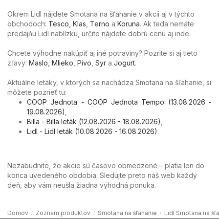
Okrem Lidl nájdete Smotana na šľahanie v akcii aj v týchto
obchodoch:
Tesco
,
Klas
,
Terno
a
Koruna
. Ak teda nemáte
predajňu Lidl nablízku, určite nájdete dobrú cenu aj inde.
Chcete výhodne nakúpiť aj iné potraviny? Pozrite si aj tieto
zľavy:
Maslo
,
Mlieko
,
Pivo
,
Syr
a
Jogurt
.
Aktuálne letáky, v ktorých sa nachádza Smotana na šľahanie, si
môžete pozrieť tu:
COOP Jednota - COOP Jednota Tempo (13.08.2026 -
19.08.2026)
,
Billa - Billa leták (12.08.2026 - 18.08.2026)
,
Lidl - Lidl leták (10.08.2026 - 16.08.2026)
.
Nezabudnite, že akcie sú časovo obmedzené – platia len do
konca uvedeného obdobia. Sledujte preto náš web každý
deň, aby vám neušla žiadna výhodná ponuka.
Domov
Zoznam produktov
Smotana na šľahanie
Lidl Smotana na šľ