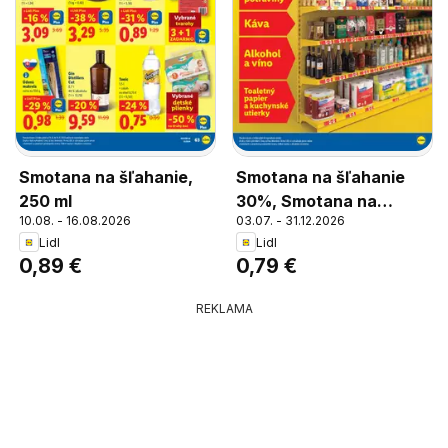
Smotana na šľahanie,
Smotana na šľahanie
250 ml
30%, Smotana na
10.08. - 16.08.2026
03.07. - 31.12.2026
šľahanie 30%
Lidl
Lidl
0,89 €
0,79 €
REKLAMA