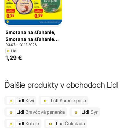
Smotana na šľahanie,
Smotana na šľahanie
03.07. - 31.12.2026
250 ml
Lidl
1,29 €
Ďalšie produkty v obchodoch Lidl
Lidl
Kiwi
Lidl
Kuracie prsia
Lidl
Bravčová panenka
Lidl
Syr
Lidl
Kofola
Lidl
Čokoláda