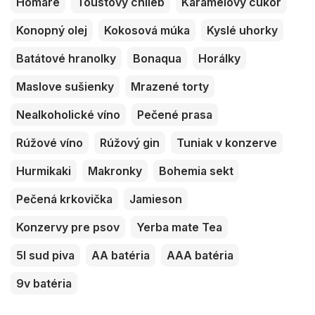
Homáre
Toustový chlieb
Karamelový cukor
Konopný olej
Kokosová múka
Kyslé uhorky
Batátové hranolky
Bonaqua
Horálky
Maslove sušienky
Mrazené torty
Nealkoholické víno
Pečené prasa
Rúžové víno
Rúžový gin
Tuniak v konzerve
Hurmikaki
Makronky
Bohemia sekt
Pečená krkovička
Jamieson
Konzervy pre psov
Yerba mate Tea
5l sud piva
AA batéria
AAA batéria
9v batéria