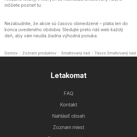
môžete pozrieť tu:
Nezabudnite, že akcie sú časovo obmedzené – platia len do
konca uvedeného obdobia. Sledujte preto náš web každý
deň, aby vám neušla žiadna výhodná ponuka.
Domov
Zoznam produktov
Smaltovaný riad
Tesco Smaltovaný riad
Letakomat
FAQ
Kontakt
Nahlásiť obsah
Zoznam miest