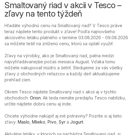
Smaltovaný riad v akcii v Tesco –
zľavy na tento týždeň
Hľadáte výhodnú cenu na Smaltovaný riad? V Tesco práve
teraz nájdete tento produkt v zľave! Podľa najnovšieho
akciového letáku platného v termíne 03.08.2026 - 09.08.2026
sa môžete tešiť na zníženú cenu, ktorú sa oplatí využiť.
Zľavy na výrobky, ako je Smaltovaný riad, patria medzi
najvyhľadávanejšie počas mesiaca August. Vďaka tomu
môžete nakupovať múdro a šetriť. Sledujeme za vás všetky
zľavy z obchodných reťazcov a každý deň aktualizujeme
prehľad cien.
Okrem Tesco nájdete Smaltovaný riad v akcii aj v týchto
obchodoch:
Orion
. Ak teda nemáte predajňu Tesco nablízku,
určite nájdete dobrú cenu aj inde.
Chcete výhodne nakúpiť aj iné potraviny? Pozrite si aj tieto
zľavy:
Maslo
,
Mlieko
,
Pivo
,
Syr
a
Jogurt
.
Aktuálne letáky, v ktorých sa nachádza Smaltovaný riad, si