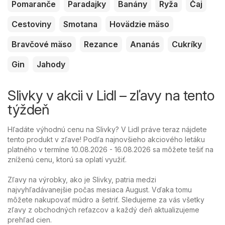
Pomaranče
Paradajky
Banány
Ryža
Čaj
Cestoviny
Smotana
Hovädzie mäso
Bravčové mäso
Rezance
Ananás
Cukríky
Gin
Jahody
Slivky v akcii v Lidl – zľavy na tento
týždeň
Hľadáte výhodnú cenu na Slivky? V Lidl práve teraz nájdete
tento produkt v zľave! Podľa najnovšieho akciového letáku
platného v termíne 10.08.2026 - 16.08.2026 sa môžete tešiť na
zníženú cenu, ktorú sa oplatí využiť.
Zľavy na výrobky, ako je Slivky, patria medzi
najvyhľadávanejšie počas mesiaca August. Vďaka tomu
môžete nakupovať múdro a šetriť. Sledujeme za vás všetky
zľavy z obchodných reťazcov a každý deň aktualizujeme
prehľad cien.