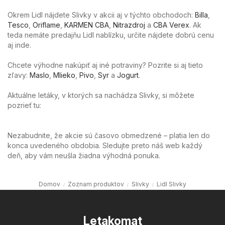
Okrem Lidl nájdete Slivky v akcii aj v týchto obchodoch:
Billa
,
Tesco
,
Oriflame
,
KARMEN CBA
,
Nitrazdroj
a
CBA Verex
. Ak
teda nemáte predajňu Lidl nablízku, určite nájdete dobrú cenu
aj inde.
Chcete výhodne nakúpiť aj iné potraviny? Pozrite si aj tieto
zľavy:
Maslo
,
Mlieko
,
Pivo
,
Syr
a
Jogurt
.
Aktuálne letáky, v ktorých sa nachádza Slivky, si môžete
pozrieť tu:
Nezabudnite, že akcie sú časovo obmedzené – platia len do
konca uvedeného obdobia. Sledujte preto náš web každý
deň, aby vám neušla žiadna výhodná ponuka.
Domov
Zoznam produktov
Slivky
Lidl Slivky
Letakomat