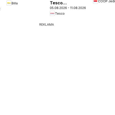
COOP Jed
Tesco
Billa
05.08.2026 - 11.08.2026
Hypermarket -
6
Tesco
leták
REKLAMA