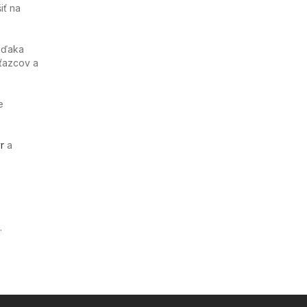
iť na
 Vďaka
ťazcov a
e
r
a
.