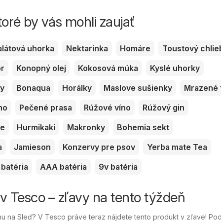
toré by vás mohli zaujať
alátová uhorka
Nektarinka
Homáre
Toustový chlie
or
Konopný olej
Kokosová múka
Kyslé uhorky
ky
Bonaqua
Horálky
Maslove sušienky
Mrazené 
no
Pečené prasa
Rúžové víno
Rúžový gin
ve
Hurmikaki
Makronky
Bohemia sekt
a
Jamieson
Konzervy pre psov
Yerba mate Tea
batéria
AAA batéria
9v batéria
 v Tesco – zľavy na tento týždeň
 na Sleď? V Tesco práve teraz nájdete tento produkt v zľave! Po