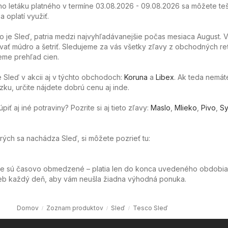
o letáku platného v termíne 03.08.2026 - 09.08.2026 sa môžete teš
 oplatí využiť.
o je Sleď, patria medzi najvyhľadávanejšie počas mesiaca August.
ať múdro a šetriť. Sledujeme za vás všetky zľavy z obchodných re
eme prehľad cien.
Sleď v akcii aj v týchto obchodoch:
Koruna
a
Libex
. Ak teda nemát
ku, určite nájdete dobrú cenu aj inde.
ť aj iné potraviny? Pozrite si aj tieto zľavy:
Maslo
,
Mlieko
,
Pivo
,
Sy
orých sa nachádza Sleď, si môžete pozrieť tu:
ie sú časovo obmedzené – platia len do konca uvedeného obdobia
web každý deň, aby vám neušla žiadna výhodná ponuka.
Domov
Zoznam produktov
Sleď
Tesco Sleď