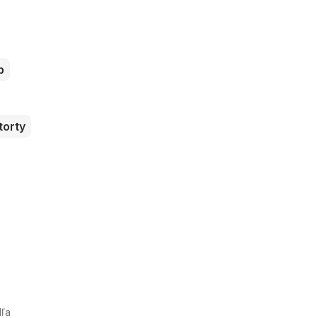
b
torty
dľa