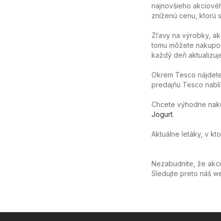
najnovšieho akciovéh
zníženú cenu, ktorú sa
Zľavy na výrobky, ak
tomu môžete nakupov
každý deň aktualizuj
Okrem Tesco nájdete 
predajňu Tesco nablíz
Chcete výhodne nakúpi
Jogurt
.
Aktuálne letáky, v kt
Nezabudnite, že akc
Sledujte preto náš 