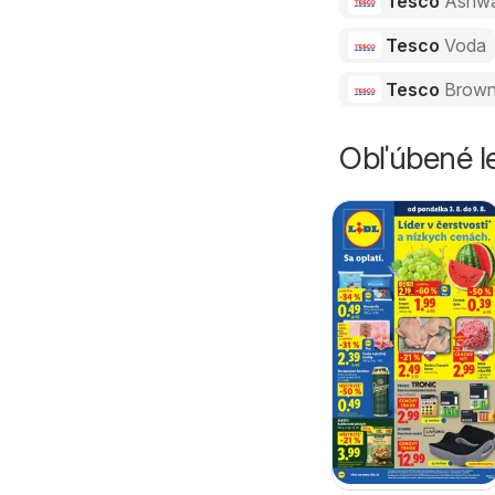
Tesco
Ashw
Tesco
Voda
Tesco
Brown
Obľúbené le