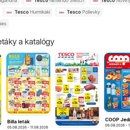
agandha
Tesco
Nintendo Switch
Tesco
Novin
Tesco
Hurmikaki
Tesco
Polievky
ies
táky a katalógy
COOP Jed
Billa leták
06.08.2026 - 
leták
05.08.2026 - 11.08.2026