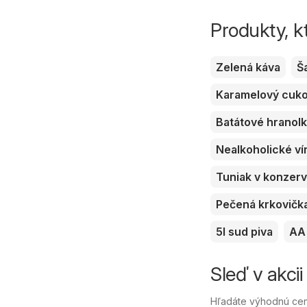
Produkty, k
Zelená káva
Š
Karamelový cuk
Batátové hranol
Nealkoholické ví
Tuniak v konzer
Pečená krkovičk
5l sud piva
AA 
Sleď v akcii
Hľadáte výhodnú cenu