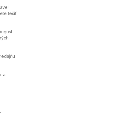
ľave!
te tešiť
August.
ných
predajňu
r
a
.