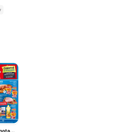
y
nota