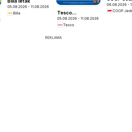
Billa leták
06.08.2026 - 
leták
05.08.2026 - 11.08.2026
COOP Jed
Tesco
Billa
05.08.2026 - 11.08.2026
Hypermarket -
6
Tesco
leták
REKLAMA