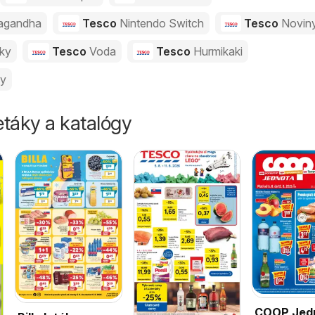
agandha
Tesco
Nintendo Switch
Tesco
Novin
vky
Tesco
Voda
Tesco
Hurmikaki
ny
táky a katalógy
COOP Jed