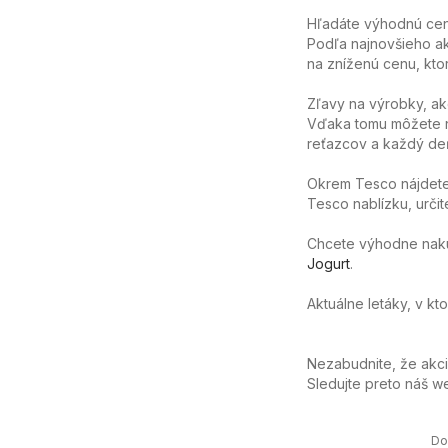
Hľadáte výhodnú cenu
Podľa najnovšieho ak
na zníženú cenu, ktor
Zľavy na výrobky, ak
Vďaka tomu môžete n
reťazcov a každý deň
Okrem Tesco nájdete 
Tesco nablízku, určit
Chcete výhodne nakúpi
Jogurt
.
Aktuálne letáky, v kt
Nezabudnite, že akc
Sledujte preto náš 
D