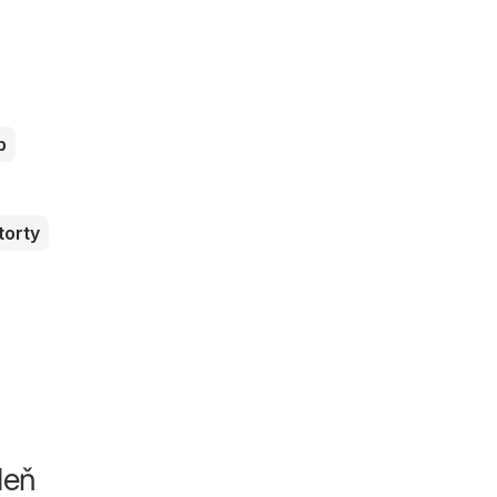
b
torty
deň