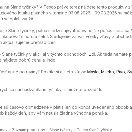
 na Slané tyčinky? V Tesco práve teraz nájdete tento produkt v z
ciového letáku platného v termíne 03.08.2026 - 09.08.2026 sa môže
ú sa oplatí využiť.
o je Slané tyčinky, patria medzi najvyhľadávanejšie počas mesiaca 
akupovať múdro a šetriť. Sledujeme za vás všetky zľavy z obchod
 aktualizujeme prehľad cien.
Slané tyčinky v akcii aj v týchto obchodoch:
Lidl
. Ak teda nemáte 
e nájdete dobrú cenu aj inde.
ť aj iné potraviny? Pozrite si aj tieto zľavy:
Maslo
,
Mlieko
,
Pivo
,
Sy
orých sa nachádza Slané tyčinky, si môžete pozrieť tu:
ie sú časovo obmedzené – platia len do konca uvedeného obdobia
web každý deň, aby vám neušla žiadna výhodná ponuka.
omov
Zoznam produktov
Slané tyčinky
Tesco Slané tyčinky