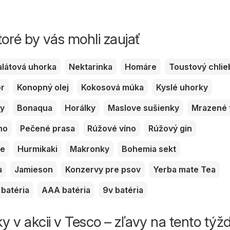
toré by vás mohli zaujať
alátová uhorka
Nektarinka
Homáre
Toustový chlie
or
Konopný olej
Kokosová múka
Kyslé uhorky
ky
Bonaqua
Horálky
Maslove sušienky
Mrazené 
no
Pečené prasa
Rúžové víno
Rúžový gin
ve
Hurmikaki
Makronky
Bohemia sekt
a
Jamieson
Konzervy pre psov
Yerba mate Tea
batéria
AAA batéria
9v batéria
y v akcii v Tesco – zľavy na tento týž