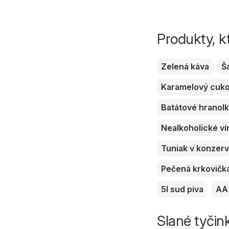
Produkty, k
Zelená káva
Š
Karamelový cuk
Batátové hranol
Nealkoholické ví
Tuniak v konzer
Pečená krkovičk
5l sud piva
AA 
Slané tyčink