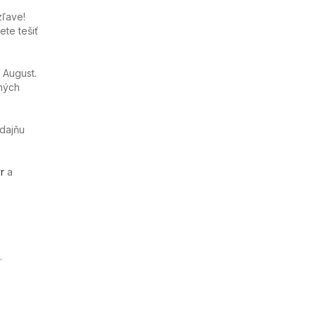
zľave!
te tešiť
 August.
ných
edajňu
r
a
.