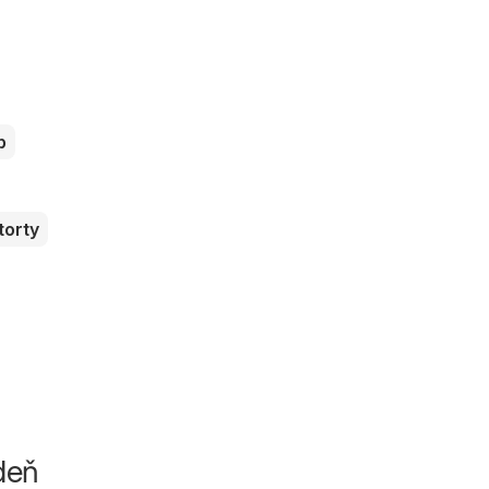
b
torty
ždeň