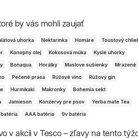
toré by vás mohli zaujať
alátová uhorka
Nektarinka
Homáre
Toustový chlie
or
Konopný olej
Kokosová múka
Kyslé uhorky
ky
Bonaqua
Horálky
Maslove sušienky
Mrazené 
no
Pečené prasa
Rúžové víno
Rúžový gin
ve
Hurmikaki
Makronky
Bohemia sekt
a
Jamieson
Konzervy pre psov
Yerba mate Tea
batéria
AAA batéria
9v batéria
vo v akcii v Tesco – zľavy na tento tý