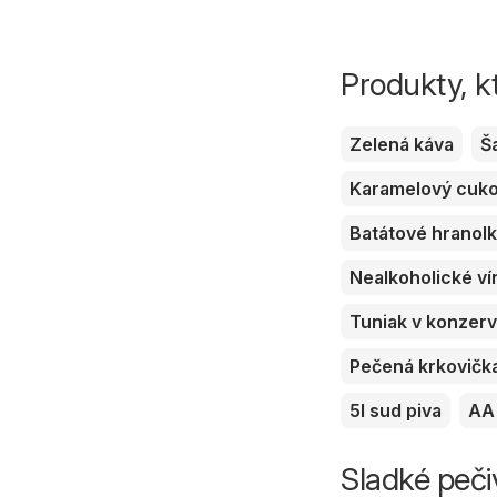
Produkty, k
Zelená káva
Š
Karamelový cuk
Batátové hranol
Nealkoholické ví
Tuniak v konzer
Pečená krkovičk
5l sud piva
AA 
Sladké peči