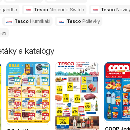
agandha
Tesco
Nintendo Switch
Tesco
Novin
Tesco
Hurmikaki
Tesco
Polievky
ies
táky a katalógy
COOP Jed