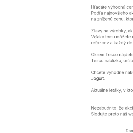
Hľadáte výhodnú cenu
Podľa najnovšieho ak
na zníženú cenu, ktor
Zľavy na výrobky, ak
Vďaka tomu môžete n
reťazcov a každý deň
Okrem Tesco nájdete 
Tesco nablízku, určit
Chcete výhodne nakúpi
Jogurt
.
Aktuálne letáky, v kt
Nezabudnite, že akc
Sledujte preto náš 
Do