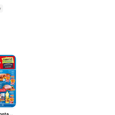
y
nota