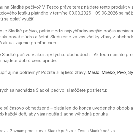
 na Sladké pečivo? V Tesco práve teraz nájdete tento produkt v 
ciového letáku platného v termíne 03.08.2026 - 09.08.2026 sa môže
ú sa oplatí využiť.
o je Sladké pečivo, patria medzi najvyhľadávanejšie počas mesiaca
akupovať múdro a šetriť. Sledujeme za vás všetky zľavy z obchod
 aktualizujeme prehľad cien.
Sladké pečivo v akcii aj v týchto obchodoch: . Ak teda nemáte pr
e nájdete dobrú cenu aj inde.
ť aj iné potraviny? Pozrite si aj tieto zľavy:
Maslo
,
Mlieko
,
Pivo
,
Sy
orých sa nachádza Sladké pečivo, si môžete pozrieť tu:
ie sú časovo obmedzené – platia len do konca uvedeného obdobia
web každý deň, aby vám neušla žiadna výhodná ponuka.
mov
Zoznam produktov
Sladké pečivo
Tesco Sladké pečivo