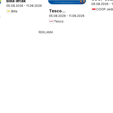
Billa leták
06.08.2026 - 
leták
05.08.2026 - 11.08.2026
COOP Jed
Tesco
Billa
05.08.2026 - 11.08.2026
Hypermarket -
6
Tesco
leták
REKLAMA