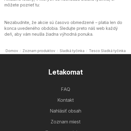
môžete pozrieť tu:
Nezabudnite, že akcie sú časovo obmedzené – platia len do
konca uvedeného obdobia. Sledujte preto náš web každý
deň, aby vám neušla žiadna výhodná ponuka.
Domov
Zoznam produktov
Sladká tyčinka
Tesco Sladká tyčinka
Letakomat
FAQ
Kontakt
Nahlásiť obsah
Zoznam miest