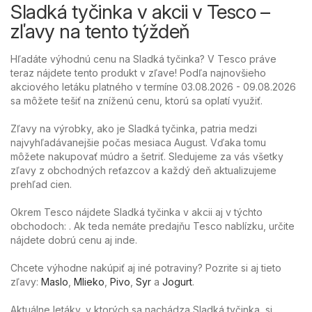
Sladká tyčinka v akcii v Tesco –
zľavy na tento týždeň
Hľadáte výhodnú cenu na Sladká tyčinka? V Tesco práve
teraz nájdete tento produkt v zľave! Podľa najnovšieho
akciového letáku platného v termíne 03.08.2026 - 09.08.2026
sa môžete tešiť na zníženú cenu, ktorú sa oplatí využiť.
Zľavy na výrobky, ako je Sladká tyčinka, patria medzi
najvyhľadávanejšie počas mesiaca August. Vďaka tomu
môžete nakupovať múdro a šetriť. Sledujeme za vás všetky
zľavy z obchodných reťazcov a každý deň aktualizujeme
prehľad cien.
Okrem Tesco nájdete Sladká tyčinka v akcii aj v týchto
obchodoch: . Ak teda nemáte predajňu Tesco nablízku, určite
nájdete dobrú cenu aj inde.
Chcete výhodne nakúpiť aj iné potraviny? Pozrite si aj tieto
zľavy:
Maslo
,
Mlieko
,
Pivo
,
Syr
a
Jogurt
.
Aktuálne letáky, v ktorých sa nachádza Sladká tyčinka, si