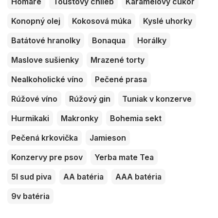
Homáre
Toustový chlieb
Karamelový cukor
Konopný olej
Kokosová múka
Kyslé uhorky
Batátové hranolky
Bonaqua
Horálky
Maslove sušienky
Mrazené torty
Nealkoholické víno
Pečené prasa
Rúžové víno
Rúžový gin
Tuniak v konzerve
Hurmikaki
Makronky
Bohemia sekt
Pečená krkovička
Jamieson
Konzervy pre psov
Yerba mate Tea
5l sud piva
AA batéria
AAA batéria
9v batéria