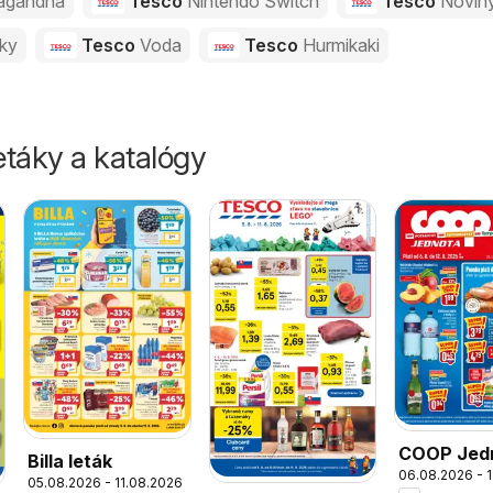
agandha
Tesco
Nintendo Switch
Tesco
Novin
vky
Tesco
Voda
Tesco
Hurmikaki
táky a katalógy
COOP Jed
Billa leták
06.08.2026 - 
leták
05.08.2026 - 11.08.2026