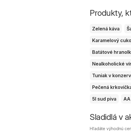
Produkty, k
Zelená káva
Š
Karamelový cuk
Batátové hranol
Nealkoholické ví
Tuniak v konzer
Pečená krkovičk
5l sud piva
AA 
Sladidlá v a
Hľadáte výhodnú cenu