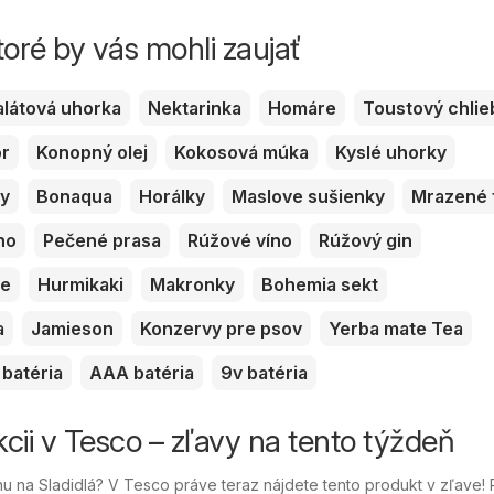
toré by vás mohli zaujať
alátová uhorka
Nektarinka
Homáre
Toustový chlie
or
Konopný olej
Kokosová múka
Kyslé uhorky
ky
Bonaqua
Horálky
Maslove sušienky
Mrazené 
no
Pečené prasa
Rúžové víno
Rúžový gin
ve
Hurmikaki
Makronky
Bohemia sekt
a
Jamieson
Konzervy pre psov
Yerba mate Tea
batéria
AAA batéria
9v batéria
kcii v Tesco – zľavy na tento týždeň
 na Sladidlá? V Tesco práve teraz nájdete tento produkt v zľave!