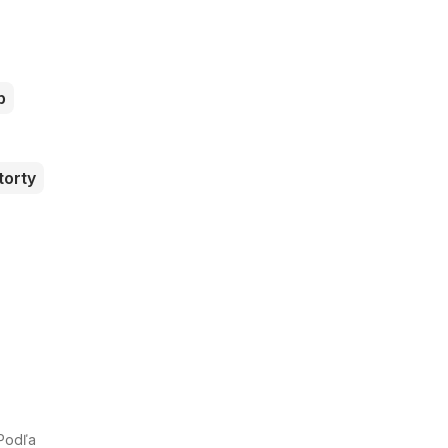
b
torty
 Podľa