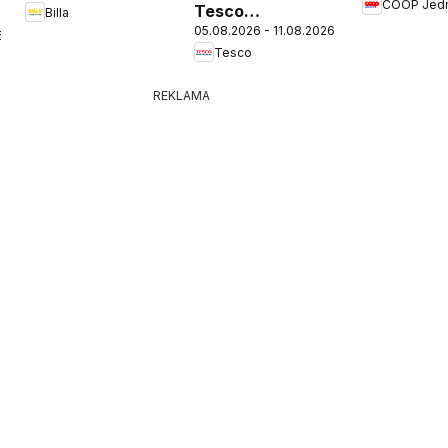
COOP Jed
Tesco
Billa
05.08.2026 - 11.08.2026
Hypermarket -
6
Tesco
leták
REKLAMA