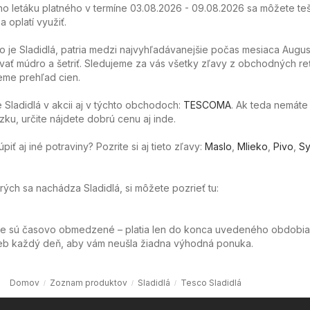
o letáku platného v termíne 03.08.2026 - 09.08.2026 sa môžete teš
 oplatí využiť.
o je Sladidlá, patria medzi najvyhľadávanejšie počas mesiaca Augu
ať múdro a šetriť. Sledujeme za vás všetky zľavy z obchodných re
eme prehľad cien.
Sladidlá v akcii aj v týchto obchodoch:
TESCOMA
. Ak teda nemáte
ku, určite nájdete dobrú cenu aj inde.
ť aj iné potraviny? Pozrite si aj tieto zľavy:
Maslo
,
Mlieko
,
Pivo
,
Sy
orých sa nachádza Sladidlá, si môžete pozrieť tu:
ie sú časovo obmedzené – platia len do konca uvedeného obdobia
web každý deň, aby vám neušla žiadna výhodná ponuka.
Domov
Zoznam produktov
Sladidlá
Tesco Sladidlá