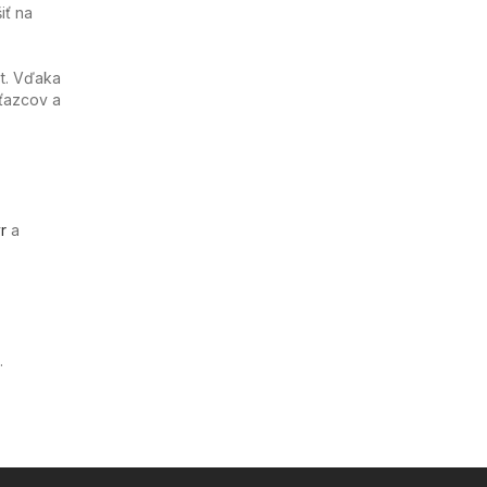
iť na
st. Vďaka
ťazcov a
r
a
.