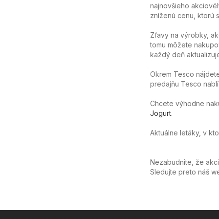
najnovšieho akciovéh
zníženú cenu, ktorú sa
Zľavy na výrobky, ak
tomu môžete nakupov
každý deň aktualizuj
Okrem Tesco nájdete 
predajňu Tesco nablíz
Chcete výhodne nakúpi
Jogurt
.
Aktuálne letáky, v kt
Nezabudnite, že akc
Sledujte preto náš 