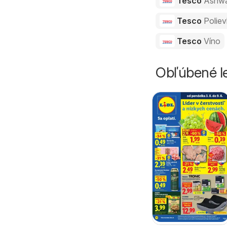
Tesco
Ashw
Tesco
Polie
Tesco
Víno
Obľúbené le