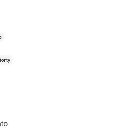
b
torty
nto