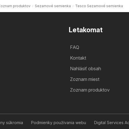
Zoznam produktov
Sezamové semienka
Tesco Sezamové semienka
Letakomat
FAQ
Kontakt
Nahlásiť obsah
Zoznam miest
Zoznam produktov
any súkromia
Podmienky používania webu
Digital Services A