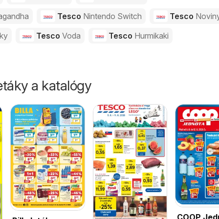
agandha
Tesco
Nintendo Switch
Tesco
Novin
vky
Tesco
Voda
Tesco
Hurmikaki
táky a katalógy
COOP Jed