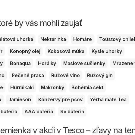
toré by vás mohli zaujať
alátová uhorka
Nektarinka
Homáre
Toustový chlie
or
Konopný olej
Kokosová múka
Kyslé uhorky
ky
Bonaqua
Horálky
Maslove sušienky
Mrazené 
no
Pečené prasa
Rúžové víno
Rúžový gin
ve
Hurmikaki
Makronky
Bohemia sekt
a
Jamieson
Konzervy pre psov
Yerba mate Tea
batéria
AAA batéria
9v batéria
mienka v akcii v Tesco – zľavy na te