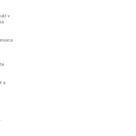
ukt v
sa
esiaca
te
r
a
.