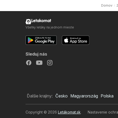
Domov
Letakomat
Všetky letáky na jednom mieste
Sleduj nás
Ďalšie krajiny:
Česko
Magyarország
Polska
Copyright © 2026
Letákomat.sk
.
Nastavenie ochr