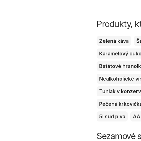
Produkty, k
Zelená káva
Š
Karamelový cuk
Batátové hranol
Nealkoholické ví
Tuniak v konzer
Pečená krkovičk
5l sud piva
AA 
Sezamové se