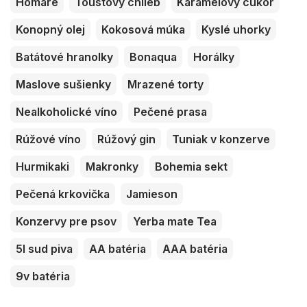
Homáre
Toustový chlieb
Karamelový cukor
Konopný olej
Kokosová múka
Kyslé uhorky
Batátové hranolky
Bonaqua
Horálky
Maslove sušienky
Mrazené torty
Nealkoholické víno
Pečené prasa
Rúžové víno
Rúžový gin
Tuniak v konzerve
Hurmikaki
Makronky
Bohemia sekt
Pečená krkovička
Jamieson
Konzervy pre psov
Yerba mate Tea
5l sud piva
AA batéria
AAA batéria
9v batéria