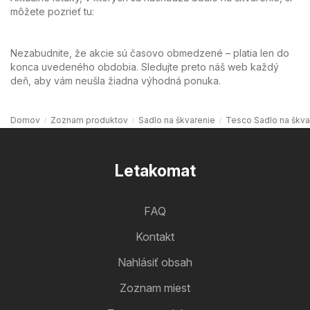
môžete pozrieť tu:
Nezabudnite, že akcie sú časovo obmedzené – platia len do
konca uvedeného obdobia. Sledujte preto náš web každý
deň, aby vám neušla žiadna výhodná ponuka.
Domov
Zoznam produktov
Sadlo na škvarenie
Tesco Sadlo na škva
Letakomat
FAQ
Kontakt
Nahlásiť obsah
Zoznam miest