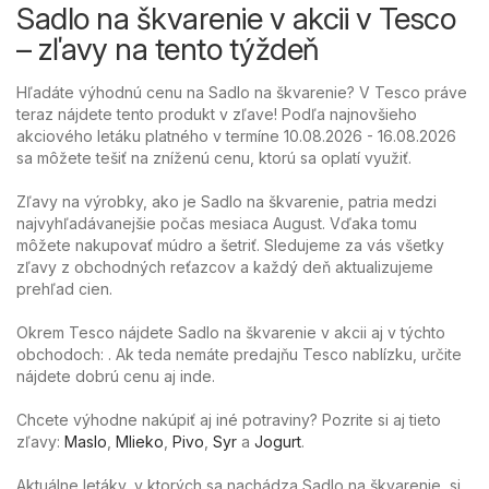
Sadlo na škvarenie v akcii v Tesco
– zľavy na tento týždeň
Hľadáte výhodnú cenu na Sadlo na škvarenie? V Tesco práve
teraz nájdete tento produkt v zľave! Podľa najnovšieho
akciového letáku platného v termíne 10.08.2026 - 16.08.2026
sa môžete tešiť na zníženú cenu, ktorú sa oplatí využiť.
Zľavy na výrobky, ako je Sadlo na škvarenie, patria medzi
najvyhľadávanejšie počas mesiaca August. Vďaka tomu
môžete nakupovať múdro a šetriť. Sledujeme za vás všetky
zľavy z obchodných reťazcov a každý deň aktualizujeme
prehľad cien.
Okrem Tesco nájdete Sadlo na škvarenie v akcii aj v týchto
obchodoch: . Ak teda nemáte predajňu Tesco nablízku, určite
nájdete dobrú cenu aj inde.
Chcete výhodne nakúpiť aj iné potraviny? Pozrite si aj tieto
zľavy:
Maslo
,
Mlieko
,
Pivo
,
Syr
a
Jogurt
.
Aktuálne letáky, v ktorých sa nachádza Sadlo na škvarenie, si