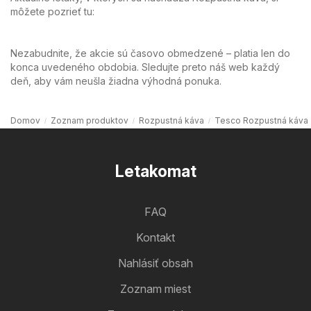
môžete pozrieť tu:
Nezabudnite, že akcie sú časovo obmedzené – platia len do
konca uvedeného obdobia. Sledujte preto náš web každý
deň, aby vám neušla žiadna výhodná ponuka.
Domov
Zoznam produktov
Rozpustná káva
Tesco Rozpustná káva
Letakomat
FAQ
Kontakt
Nahlásiť obsah
Zoznam miest