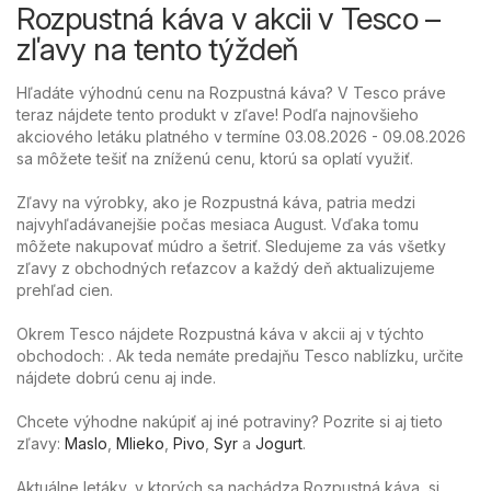
Rozpustná káva v akcii v Tesco –
zľavy na tento týždeň
Hľadáte výhodnú cenu na Rozpustná káva? V Tesco práve
teraz nájdete tento produkt v zľave! Podľa najnovšieho
akciového letáku platného v termíne 03.08.2026 - 09.08.2026
sa môžete tešiť na zníženú cenu, ktorú sa oplatí využiť.
Zľavy na výrobky, ako je Rozpustná káva, patria medzi
najvyhľadávanejšie počas mesiaca August. Vďaka tomu
môžete nakupovať múdro a šetriť. Sledujeme za vás všetky
zľavy z obchodných reťazcov a každý deň aktualizujeme
prehľad cien.
Okrem Tesco nájdete Rozpustná káva v akcii aj v týchto
obchodoch: . Ak teda nemáte predajňu Tesco nablízku, určite
nájdete dobrú cenu aj inde.
Chcete výhodne nakúpiť aj iné potraviny? Pozrite si aj tieto
zľavy:
Maslo
,
Mlieko
,
Pivo
,
Syr
a
Jogurt
.
Aktuálne letáky, v ktorých sa nachádza Rozpustná káva, si