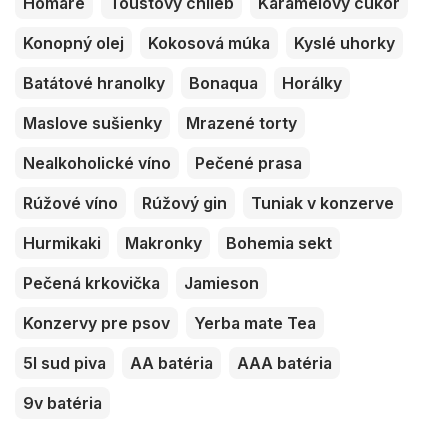
Homáre
Toustový chlieb
Karamelový cukor
Konopný olej
Kokosová múka
Kyslé uhorky
Batátové hranolky
Bonaqua
Horálky
Maslove sušienky
Mrazené torty
Nealkoholické víno
Pečené prasa
Rúžové víno
Rúžový gin
Tuniak v konzerve
Hurmikaki
Makronky
Bohemia sekt
Pečená krkovička
Jamieson
Konzervy pre psov
Yerba mate Tea
5l sud piva
AA batéria
AAA batéria
9v batéria