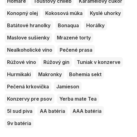
Homáre
Toustový chlieb
Karamelový cukor
Konopný olej
Kokosová múka
Kyslé uhorky
Batátové hranolky
Bonaqua
Horálky
Maslove sušienky
Mrazené torty
Nealkoholické víno
Pečené prasa
Rúžové víno
Rúžový gin
Tuniak v konzerve
Hurmikaki
Makronky
Bohemia sekt
Pečená krkovička
Jamieson
Konzervy pre psov
Yerba mate Tea
5l sud piva
AA batéria
AAA batéria
9v batéria