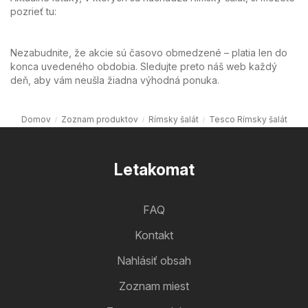
pozrieť tu:
Nezabudnite, že akcie sú časovo obmedzené – platia len do
konca uvedeného obdobia. Sledujte preto náš web každý
deň, aby vám neušla žiadna výhodná ponuka.
Domov
Zoznam produktov
Rímsky šalát
Tesco Rímsky šalát
Letakomat
FAQ
Kontakt
Nahlásiť obsah
Zoznam miest