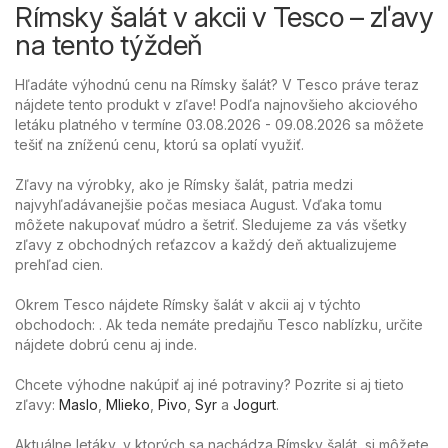
Rímsky šalát v akcii v Tesco – zľavy
na tento týždeň
Hľadáte výhodnú cenu na Rímsky šalát? V Tesco práve teraz
nájdete tento produkt v zľave! Podľa najnovšieho akciového
letáku platného v termíne 03.08.2026 - 09.08.2026 sa môžete
tešiť na zníženú cenu, ktorú sa oplatí využiť.
Zľavy na výrobky, ako je Rímsky šalát, patria medzi
najvyhľadávanejšie počas mesiaca August. Vďaka tomu
môžete nakupovať múdro a šetriť. Sledujeme za vás všetky
zľavy z obchodných reťazcov a každý deň aktualizujeme
prehľad cien.
Okrem Tesco nájdete Rímsky šalát v akcii aj v týchto
obchodoch: . Ak teda nemáte predajňu Tesco nablízku, určite
nájdete dobrú cenu aj inde.
Chcete výhodne nakúpiť aj iné potraviny? Pozrite si aj tieto
zľavy:
Maslo
,
Mlieko
,
Pivo
,
Syr
a
Jogurt
.
Aktuálne letáky, v ktorých sa nachádza Rímsky šalát, si môžete