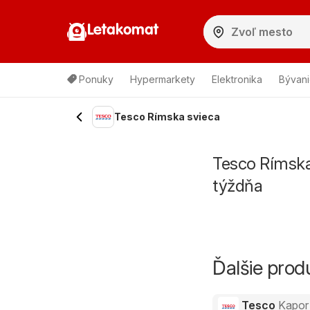
Letakomat
Ponuky
Hypermarkety
Elektronika
Bývani
Tesco Rímska svieca
Tesco Rímska
týždňa
Ďalšie pro
Tesco
Kapor