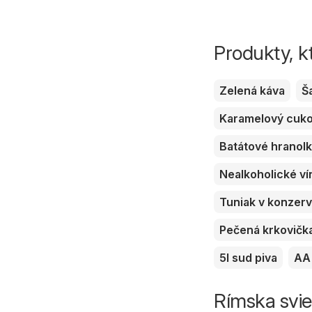
Produkty, k
Zelená káva
Š
Karamelový cuk
Batátové hranol
Nealkoholické ví
Tuniak v konzer
Pečená krkovičk
5l sud piva
AA 
Rímska svie