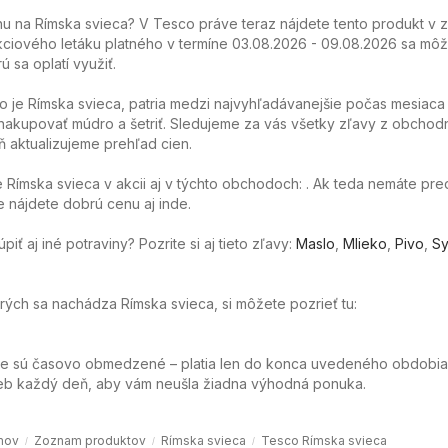
 na Rímska svieca? V Tesco práve teraz nájdete tento produkt v z
ciového letáku platného v termíne 03.08.2026 - 09.08.2026 sa môže
ú sa oplatí využiť.
o je Rímska svieca, patria medzi najvyhľadávanejšie počas mesiaca
akupovať múdro a šetriť. Sledujeme za vás všetky zľavy z obchod
 aktualizujeme prehľad cien.
Rímska svieca v akcii aj v týchto obchodoch: . Ak teda nemáte pre
e nájdete dobrú cenu aj inde.
ť aj iné potraviny? Pozrite si aj tieto zľavy:
Maslo
,
Mlieko
,
Pivo
,
Sy
orých sa nachádza Rímska svieca, si môžete pozrieť tu:
ie sú časovo obmedzené – platia len do konca uvedeného obdobia
web každý deň, aby vám neušla žiadna výhodná ponuka.
mov
Zoznam produktov
Rímska svieca
Tesco Rímska svieca