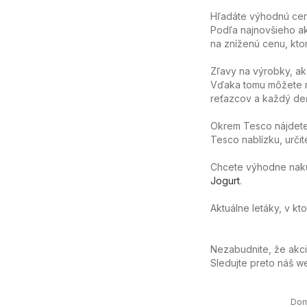
Hľadáte výhodnú cenu
Podľa najnovšieho ak
na zníženú cenu, ktor
Zľavy na výrobky, ak
Vďaka tomu môžete n
reťazcov a každý deň
Okrem Tesco nájdete 
Tesco nablízku, určit
Chcete výhodne nakúpi
Jogurt
.
Aktuálne letáky, v kt
Nezabudnite, že akc
Sledujte preto náš 
Do