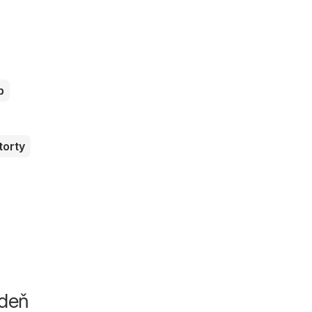
b
torty
ždeň