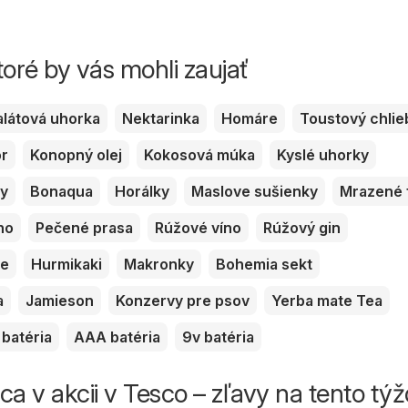
toré by vás mohli zaujať
alátová uhorka
Nektarinka
Homáre
Toustový chlie
or
Konopný olej
Kokosová múka
Kyslé uhorky
ky
Bonaqua
Horálky
Maslove sušienky
Mrazené 
no
Pečené prasa
Rúžové víno
Rúžový gin
ve
Hurmikaki
Makronky
Bohemia sekt
a
Jamieson
Konzervy pre psov
Yerba mate Tea
batéria
AAA batéria
9v batéria
ca v akcii v Tesco – zľavy na tento tý