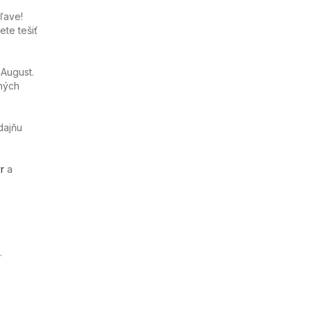
ľave!
te tešiť
 August.
ných
dajňu
r
a
.