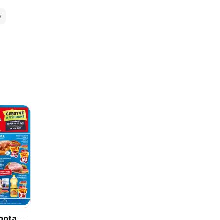
y
nota