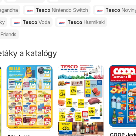
agandha
Tesco
Nintendo Switch
Tesco
Novin
vky
Tesco
Voda
Tesco
Hurmikaki
Friends
táky a katalógy
COOP Jed