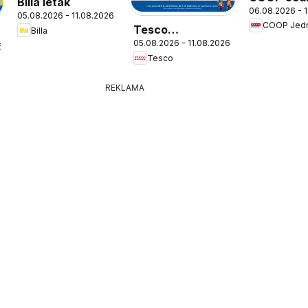
Billa leták
06.08.2026 - 
leták
05.08.2026 - 11.08.2026
COOP Jed
Tesco
Billa
05.08.2026 - 11.08.2026
Hypermarket -
6
Tesco
leták
REKLAMA